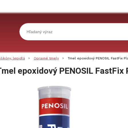
ilikóny, lepidlá
Opravné tmely
Tmel epoxidový PENOSIL FastFix Pla
Tmel epoxidový PENOSIL FastFix P