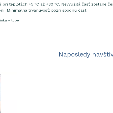
pri teplotách +5 °C až +30 °C. Nevyužitá časť zostane čer
í. Minimálna trvanlivosť: pozri spodnú časť.
inka v tube
Naposledy navští