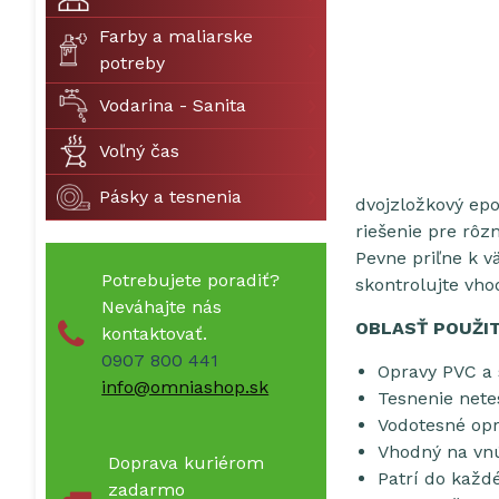
Farby a maliarske
potreby
Vodarina - Sanita
Voľný čas
Pásky a tesnenia
dvojzložkový epo
riešenie pre rô
Pevne priľne k v
Potrebujete poradiť?
skontrolujte vhod
Neváhajte nás
OBLASŤ POUŽIT
kontaktovať.
0907 800 441
Opravy PVC a 
info@omniashop.sk
Tesnenie nete
Vodotesné opr
Vhodný na vnú
Doprava kuriérom
Patrí do každ
zadarmo