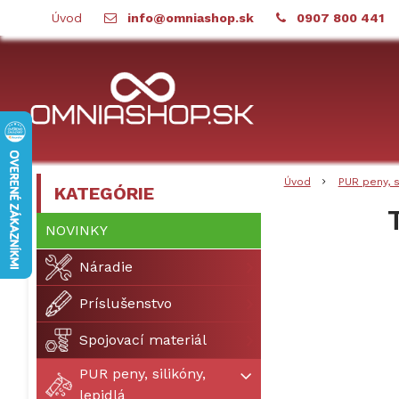
Úvod
info@omniashop.sk
0907 800 441
Úvod
PUR peny, s
KATEGÓRIE
NOVINKY
Náradie
Príslušenstvo
Spojovací materiál
PUR peny, silikóny,
lepidlá