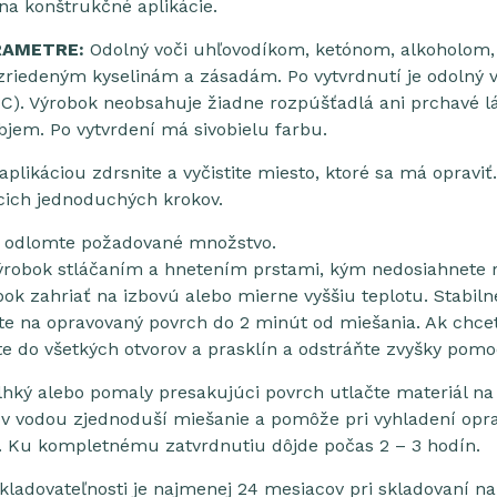
 na konštrukčné aplikácie.
RAMETRE:
Odolný voči uhľovodíkom, ketónom, alkoholom
 zriedeným kyselinám a zásadám. Po vytvrdnutí je odolný
°C). Výrobok neobsahuje žiadne rozpúšťadlá ani prchavé lát
jem. Po vytvrdení má sivobielu farbu.
plikáciou zdrsnite a vyčistite miesto, ktoré sa má opravi
cich jednoduchých krokov.
o odlomte požadované množstvo.
ýrobok stláčaním a hnetením prstami, kým nedosiahnete r
bok zahriať na izbovú alebo mierne vyššiu teplotu. Stabiln
te na opravovaný povrch do 2 minút od miešania. Ak chcet
te do všetkých otvorov a prasklín a odstráňte zvyšky pom
 vlhký alebo pomaly presakujúci povrch utlačte materiál na
ov vodou zjednoduší miešanie a pomôže pri vyhladení opr
t. Ku kompletnému zatvrdnutiu dôjde počas 2 – 3 hodín.
kladovateľnosti je najmenej 24 mesiacov pri skladovaní