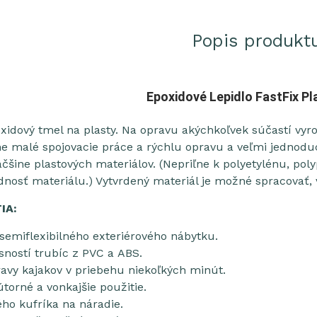
Popis produkt
Epoxidové Lepidlo FastFix Pl
xidový tmel na plasty. Na opravu akýchkoľvek súčastí vyr
zne malé spojovacie práce a rýchlu opravu a veľmi jednod
äčšine plastových materiálov. (Nepriľne k polyetylénu, p
nosť materiálu.) Vytvrdený materiál je možné spracovať, vŕ
IA:
semiflexibilného exteriérového nábytku.
sností trubíc z PVC a ABS.
avy kajakov v priebehu niekoľkých minút.
torné a vonkajšie použitie.
ého kufríka na náradie.