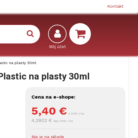
Kontakt
stic na plasty 30ml
lastic na plasty 30ml
Cena na e-shope:
5,40
€
s DPH / ks
4,3902 €
bez DPH / ks
Nie je na sklade