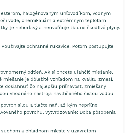
, esterom, halogénovaným uhľovodíkom, vodným
 voči vode, chemikáliám a extrémnym teplotám
ky, je nehorľavý a neuvoľňuje žiadne škodlivé plyny.
ť. Používajte ochranné rukavice. Potom postupujte
ovnomerný odtieň. Ak si chcete uľahčiť miešanie,
é miešanie je dôležité vzhľadom na kvalitu zmesi.
e dosiahnuť čo najlepšiu priľnavosť, zmiešaný
ocou vhodného nástroja navlhčeného čistou vodou.
 povrch silou a tlačte naň, až kým nepriľne.
avovaného povrchu. Vytvrdzovanie: Doba pôsobenia
 na suchom a chladnom mieste v uzavretom