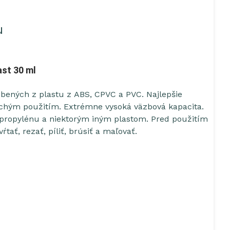
u
ast 30 ml
obených z plastu z ABS, CPVC a PVC. Najlepšie
uchým použitím. Extrémne vysoká väzbová kapacita.
olypropylénu a niektorým iným plastom. Pred použitím
tať, rezať, píliť, brúsiť a maľovať.