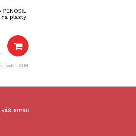
ý PENOSIL
 na plasty
ks
bj. čislo:
40696
 váš email
i