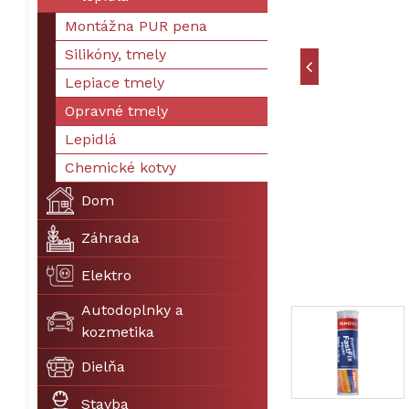
Montážna PUR pena
Silikóny, tmely
Lepiace tmely
Opravné tmely
Lepidlá
Chemické kotvy
Dom
Záhrada
Elektro
Autodoplnky a
kozmetika
Dielňa
Stavba