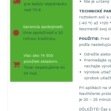
Nie je určený
pre každú objednávku
nad 70 €
TECHNICKÉ PA
roztokom solí a
(-40 °C až +120 
Garancia spokojnosti.
Nezmenší svoj ob
Sme spoločnosť s 20
ročnou tradíciou.
POUŽITIE:
Pred a
podľa nasledujú
Odrežte aleb
Viac ako 14 500
Premiešajte v
položiek skladom.
nechajte výro
Tovar expedujeme do
Výrobok utlač
24 hod.
výrobok utlač
Pri aplikácii na
Navlhčenie prst
je 20 – 25 minú
DÔLEŽITÉ! Čas s