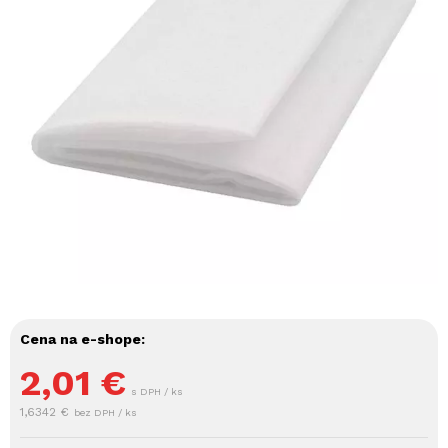
Cena na e-shope:
2,01
€
s DPH / ks
1,6342 €
bez DPH / ks