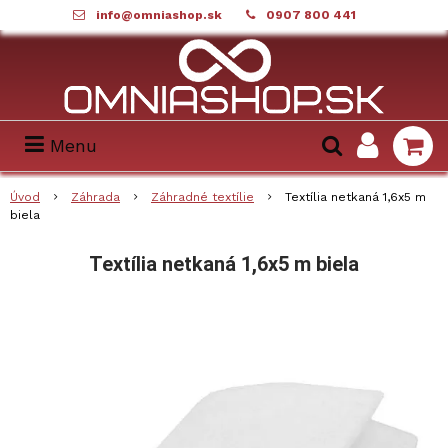
info@omniashop.sk
0907 800 441
Menu
Úvod
Záhrada
Záhradné textílie
Textília netkaná 1,6x5 m
biela
Textília netkaná 1,6x5 m biela