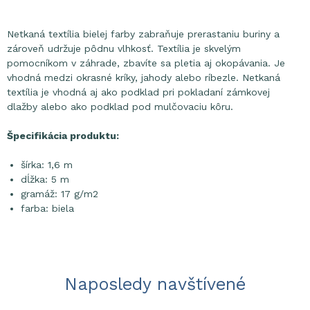
Netkaná textília bielej farby zabraňuje prerastaniu buriny a
zároveň udržuje pôdnu vlhkosť. Textília je skvelým
pomocníkom v záhrade, zbavíte sa pletia aj okopávania. Je
vhodná medzi okrasné kríky, jahody alebo ríbezle. Netkaná
textília je vhodná aj ako podklad pri pokladaní zámkovej
dlažby alebo ako podklad pod mulčovaciu kôru.
Špecifikácia produktu:
šírka: 1,6 m
dĺžka: 5 m
gramáž: 17 g/m2
farba: biela
Naposledy navštívené