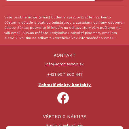
Vaše osobné údaje (email) budeme spracovávať len za týmto
účelom v súlade s platnou legislatívou a zásadami ochrany osobných
údajov. Súhlas potvrdíte kliknutím na odkaz, ktorý vám pošleme na
váš email. Súhlas môžete kedykoľvek odvolať písomne, emailom
alebo kliknutím na odkaz z ktoréhokoľvek informačného emailu.
KONTAKT
info@omniashop.sk
+421 907 800 441
Zobraziť všekty kontakty
VŠETKO O NÁKUPE
Prečo si vybrať nás