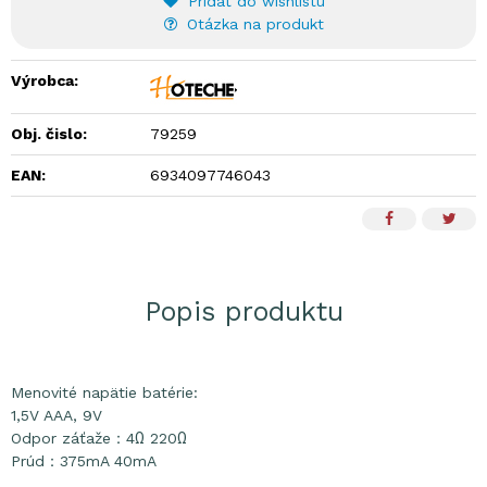
Pridať do wishlistu
Otázka na produkt
Výrobca:
Obj. čislo:
79259
EAN:
6934097746043
Popis produktu
Menovité napätie batérie:
1,5V AAA, 9V
Odpor záťaže：4Ω 220Ω
Prúd：375mA 40mA