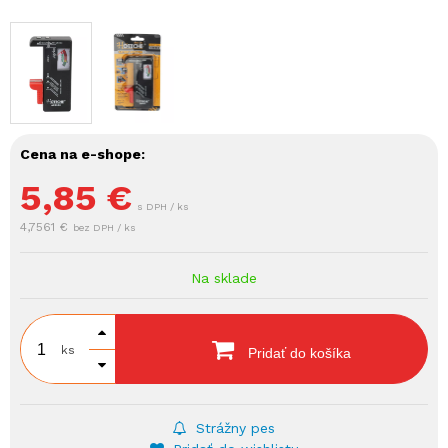
Cena na e-shope:
5,85
€
s DPH / ks
4,7561 €
bez DPH / ks
Na sklade
ks
Pridať do košíka
Strážny pes