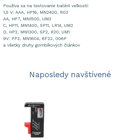
Používa sa na testovanie batérií veľkostí:
1,5 V: AAA, HP16, MN2400, R03
AA, HP7, MN1500, UM3
C, HP11, MN1400, SP11, LR14, UM2
D, HP2, MN1300, SP2, R20, UM1
9V: PP3, MN1604, 6F22, 006P
a všetky druhy gombíkových článkov
Naposledy navštívené