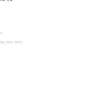
ks
Obj. čislo:
32170