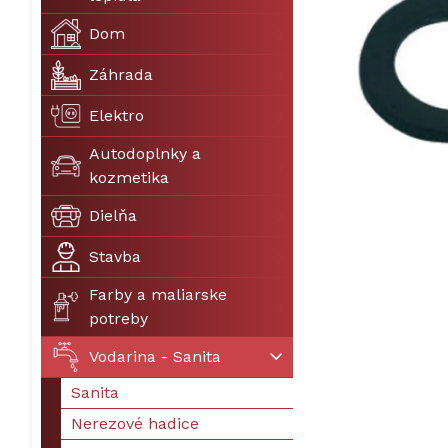
Dom
Záhrada
Elektro
Autodoplnky a
kozmetika
Dielňa
Stavba
Farby a maliarske
potreby
Vodarina - Sanita
Sanita
Nerezové hadice