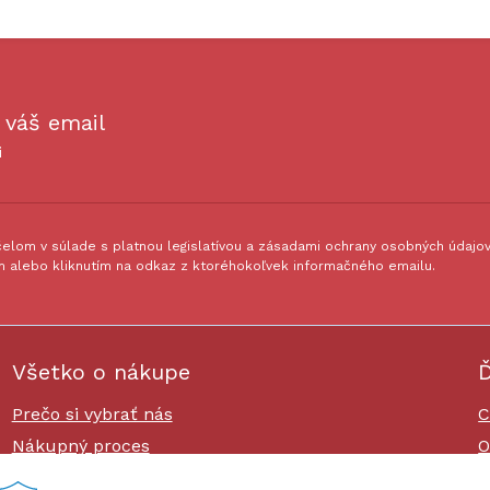
 váš email
i
lom v súlade s platnou legislatívou a zásadami ochrany osobných údajov.
 alebo kliknutím na odkaz z ktoréhokoľvek informačného emailu.
Všetko o nákupe
Ď
Prečo si vybrať nás
C
Nákupný proces
O
Platby a doprava
O