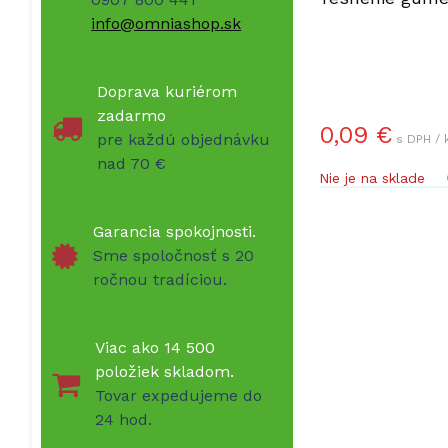
info@omniashop.sk
Doprava kuriérom
zadarmo
0,09 €
pre každú objednávku
s DPH / 
nad 70 €
Nie je na sklade
Garancia spokojnosti.
Sme spoločnosť s 20
ročnou tradíciou.
Viac ako 14 500
položiek skladom.
Tovar expedujeme do
24 hod.