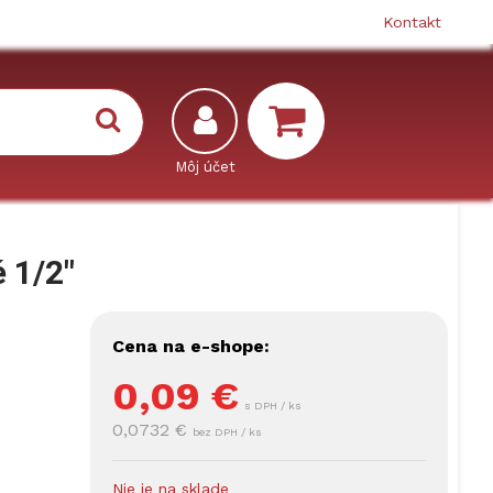
Kontakt
 1/2"
Cena na e-shope:
0,09
€
s DPH / ks
0,0732 €
bez DPH / ks
Nie je na sklade