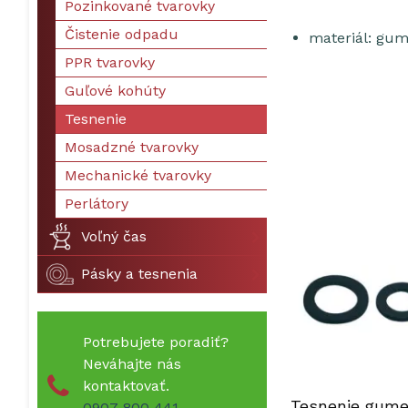
Pozinkované tvarovky
Čistenie odpadu
materiál: gu
PPR tvarovky
Guľové kohúty
Tesnenie
Mosadzné tvarovky
Mechanické tvarovky
Perlátory
Voľný čas
Pásky a tesnenia
Potrebujete poradiť?
Neváhajte nás
kontaktovať.
Tesnenie gume
0907 800 441