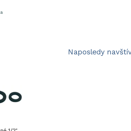
ma
Naposledy navští
né 1/2"