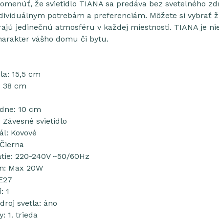
omenúť, že svietidlo TIANA sa predáva bez svetelného zd
dividuálnym potrebám a preferenciám. Môžete si vybrať žia
árajú jedinečnú atmosféru v každej miestnosti. TIANA je nie
harakter vášho domu či bytu.
la: 15,5 cm
: 38 cm
dne: 10 cm
 Závesné svietidlo
ál: Kovové
 Čierna
tie: 220-240V ~50/60Hz
on: Max 20W
 E27
: 1
roj svetla: áno
: 1. trieda