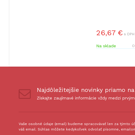
26,67 €
s DPH 
Na sklade
O
Najdôležitejšie novinky priamo na
Získajte zaujímavé informácie vždy medzi prvým
Vaše osobné údaje (email) budeme spracovávať len za týmto úče
váš email. Súhlas môžete kedykoľvek odvolať písomne, emailom