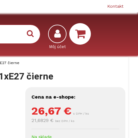
Kontakt
xE27 čierne
 1xE27 čierne
Cena na e-shope:
26,67
€
s DPH / ks
21,6829 €
bez DPH / ks
Na sklade