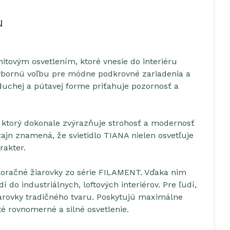
u
hitovým osvetlením, ktoré vnesie do interiéru
výbornú voľbu pre módne podkrovné zariadenia a
duchej a pútavej forme priťahuje pozornosť a
la, ktorý dokonale zvýrazňuje strohosť a modernosť
zajn znamená, že svietidlo TIANA nielen osvetľuje
rakter.
ekoračné žiarovky zo série FILAMENT. Vďaka nim
í do industriálnych, loftových interiérov. Pre ľudí,
arovky tradičného tvaru. Poskytujú maximálne
té rovnomerné a silné osvetlenie.