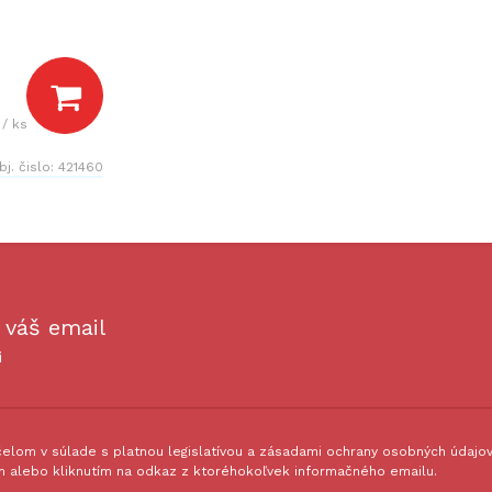
/ ks
bj. čislo:
421460
 váš email
i
lom v súlade s platnou legislatívou a zásadami ochrany osobných údajov.
 alebo kliknutím na odkaz z ktoréhokoľvek informačného emailu.