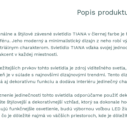
Popis produkt
nálne a štýlové závesné svietidlo TIANA v čiernej farbe je 
féru. Jeho moderný a minimalistický dizajn z neho robí 
striálnym charakterom. Svietidlo TIANA vďaka svojej jedno
akcent v každej miestnosti.
žitejších prvkov tohto svietidla je zdroj viditeľného svet
veň je v súlade s najnovšími dizajnovými trendmi. Tento di
á aj dekoratívnu funkciu a dodáva interiéru jedinečný cha
znenie jedinečnosti tohto svietidla odporúčame použiť d
e štýlovejší a dekoratívnejší vzhľad, ktorý sa dokonale hod
ňujú funkčnejšie osvetlenie, budú výbornou voľbou LED ži
 čo je dôležité najmä vo väčších priestoroch, kde je dôleži