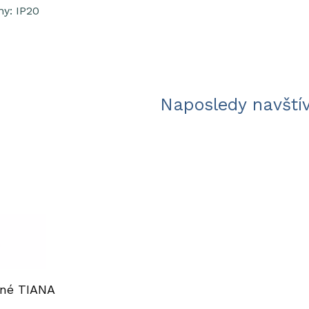
y: IP20
Naposledy navští
sné TIANA