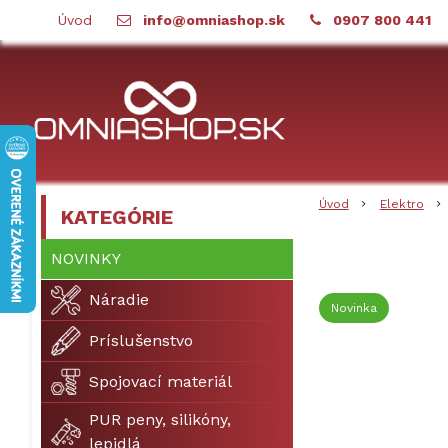
Úvod
info@omniashop.sk
0907 800 441
Úvod
Elektro
KATEGÓRIE
NOVINKY
Náradie
Novinka
Príslušenstvo
Spojovací materiál
PUR peny, silikóny,
lepidlá