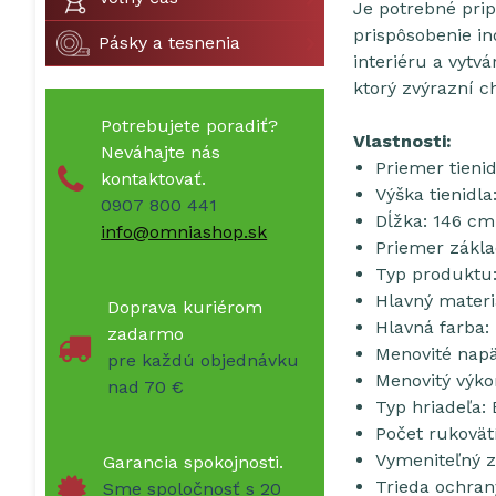
Je potrebné prip
prispôsobenie in
Pásky a tesnenia
interiéru a vytv
ktorý zvýrazní c
Potrebujete poradiť?
Vlastnosti:
Neváhajte nás
Priemer tienid
kontaktovať.
Výška tienidla
0907 800 441
Dĺžka: 146 cm
info@omniashop.sk
Priemer zákla
Typ produktu:
Hlavný materi
Doprava kuriérom
Hlavná farba:
zadarmo
Menovité napä
pre každú objednávku
Menovitý výk
nad 70 €
Typ hriadeľa:
Počet rukovätí
Vymeniteľný zd
Garancia spokojnosti.
Trieda ochrany
Sme spoločnosť s 20