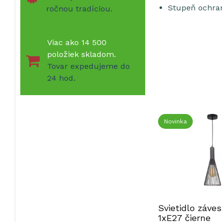
Stupeň ochran
ročnou tradíciou.
Viac ako 14 500
položiek skladom.
Tovar expedujeme do
24 hod.
Novinka
Svietidlo záve
1xE27 čierne