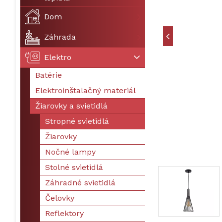
Dom
Záhrada
Elektro
Batérie
Elektroinštalačný materiál
Žiarovky a svietidlá
Stropné svietidlá
Žiarovky
Nočné lampy
Stolné svietidlá
Záhradné svietidlá
Čelovky
Reflektory