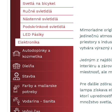
Svetlá na bicykel
Ručné svietidlá
Nástenné svietidlá
Podskrinkové svietidlá
Mimoriadne origi
LED Pásiky
jedinečnú atmos
priestory s indu
Elektronika
vytvára výrazný 
Autodoplnky a
kozmetika
Jedným z najdôle
Dielňa
interiéru a záro
miestnosť, ale m
Stavba
Pre ďalšie zdôra
Farby a maliarske
lampa získava ešt
potreby
ktorí uprednost
Vodarina - Sanita
množstvo svetla,
Voľný čas