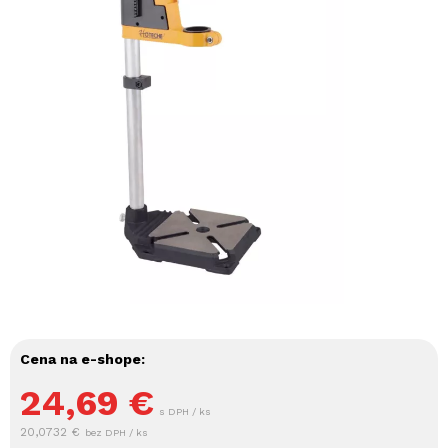
Cena na e-shope:
24,69
€
s DPH / ks
20,0732 €
bez DPH / ks