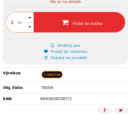
Nie je na sklade
ks
Pridať do košíka
Strážny pes
Pridať do wishlistu
Otázka na produkt
Výrobca:
Obj. čislo:
79059
EAN:
6942629228172