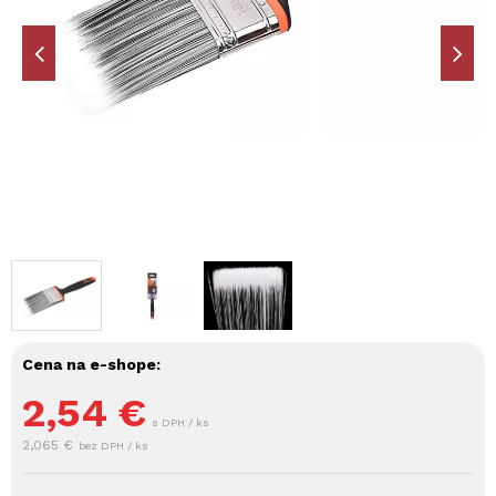
Cena na e-shope:
2,54
€
s DPH / ks
2,065 €
bez DPH / ks