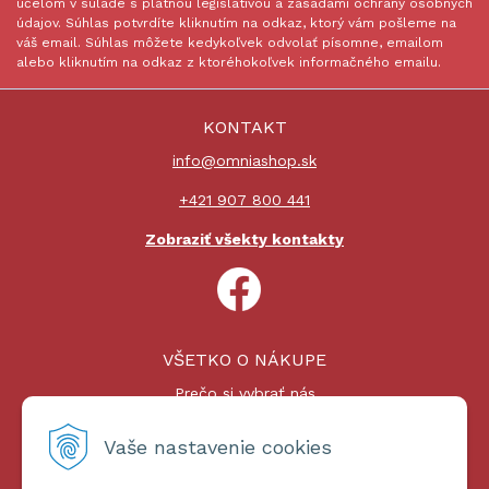
účelom v súlade s platnou legislatívou a zásadami ochrany osobných
údajov. Súhlas potvrdíte kliknutím na odkaz, ktorý vám pošleme na
váš email. Súhlas môžete kedykoľvek odvolať písomne, emailom
alebo kliknutím na odkaz z ktoréhokoľvek informačného emailu.
KONTAKT
info@omniashop.sk
+421 907 800 441
Zobraziť všekty kontakty
VŠETKO O NÁKUPE
Prečo si vybrať nás
Nákupný proces
Platby a doprava
Vaše nastavenie cookies
Reklamačný poriadok