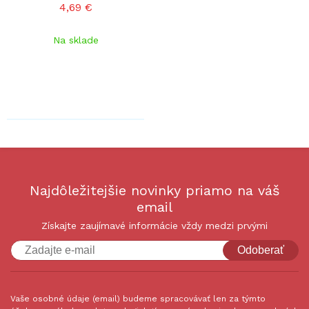
4,69 €
Na sklade
Najdôležitejšie novinky priamo na váš
email
Získajte zaujímavé informácie vždy medzi prvými
Odoberať
Vaše osobné údaje (email) budeme spracovávať len za týmto