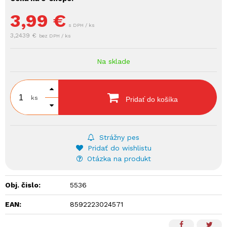
3,99
€
s DPH / ks
3,2439 €
bez DPH / ks
Na sklade
ks
Pridať do košíka
Strážny pes
Pridať do wishlistu
Otázka na produkt
Obj. čislo:
5536
EAN:
8592223024571