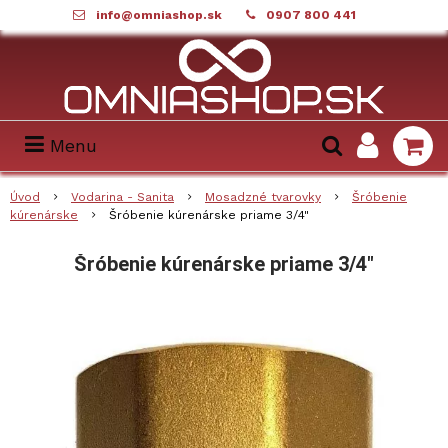
info@omniashop.sk
0907 800 441
Menu
Úvod
Vodarina - Sanita
Mosadzné tvarovky
Šróbenie
kúrenárske
Šróbenie kúrenárske priame 3/4"
Šróbenie kúrenárske priame 3/4"