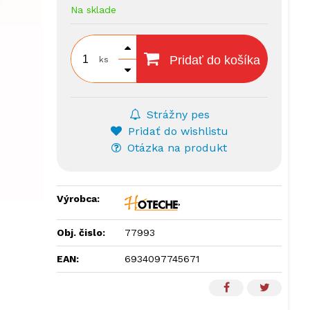
Na sklade
Pridať do košíka
ks
Strážny pes
Pridať do wishlistu
Otázka na produkt
Výrobca:
Obj. čislo:
77993
EAN:
6934097745671