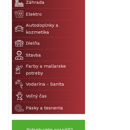
Záhrada
Elektro
Autodoplnky a
kozmetika
Dielňa
Stavba
Farby a maliarske
potreby
Vodarina - Sanita
Voľný čas
Pásky a tesnenia
Potrebujete poradiť?