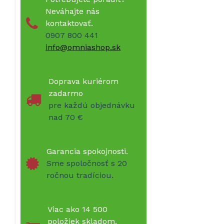
Neváhajte nás
kontaktovať.
0907 800 441
info@omniashop.sk
Doprava kuriérom
zadarmo
pre každú objednávku
nad 70 €
Garancia spokojnosti.
Sme spoločnosť s 20
ročnou tradíciou.
Viac ako 14 500
položiek skladom.