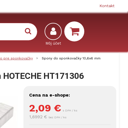
Kontakt
vo pre sponkovačky
Spony do sponkovačky 10,6x6 mm
mm HOTECHE HT171306
Cena na e-shope:
2,09
€
s DPH / ks
1,6992 €
bez DPH / ks