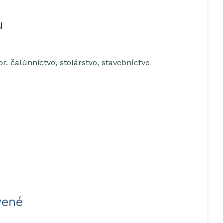
u
r. čalúnnictvo, stolárstvo, stavebníctvo
vené