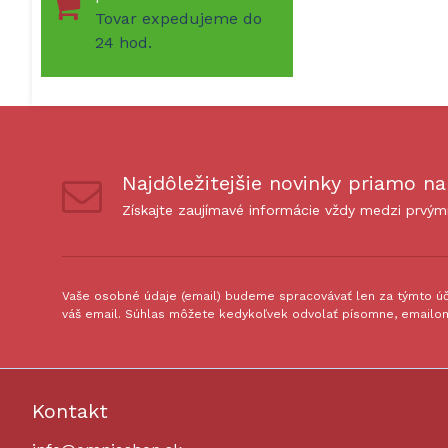
Tovar expedujeme do
24 hod.
Najdôležitejšie novinky priamo na
Získajte zaujímavé informácie vždy medzi prvým
Vaše osobné údaje (email) budeme spracovávať len za týmto úče
váš email. Súhlas môžete kedykoľvek odvolať písomne, emailom
Kontakt