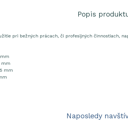
Popis produkt
itie pri bežných prácach, či profesijných činnostiach, nap
3
0 mm
,6 mm
55 mm
5 mm
Naposledy navští