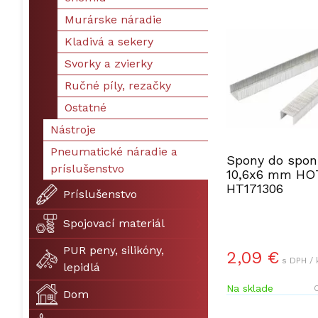
Murárske náradie
Kladivá a sekery
Svorky a zvierky
Ručné píly, rezačky
Ostatné
Nástroje
Pneumatické náradie a
Spony do spon
príslušenstvo
10,6x6 mm H
HT171306
Príslušenstvo
Spojovací materiál
PUR peny, silikóny,
2,09 €
s DPH / 
lepidlá
Na sklade
O
Dom