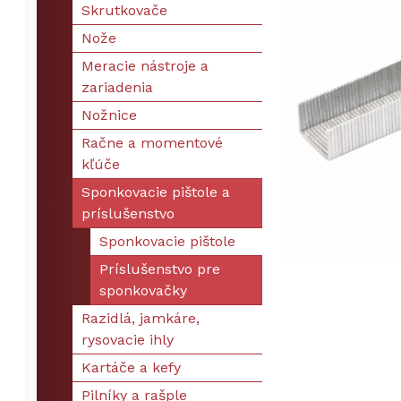
Skrutkovače
Nože
Meracie nástroje a
zariadenia
Nožnice
Račne a momentové
kľúče
Sponkovacie pištole a
príslušenstvo
Sponkovacie pištole
Príslušenstvo pre
sponkovačky
Razidlá, jamkáre,
rysovacie ihly
Kartáče a kefy
Pilníky a rašple