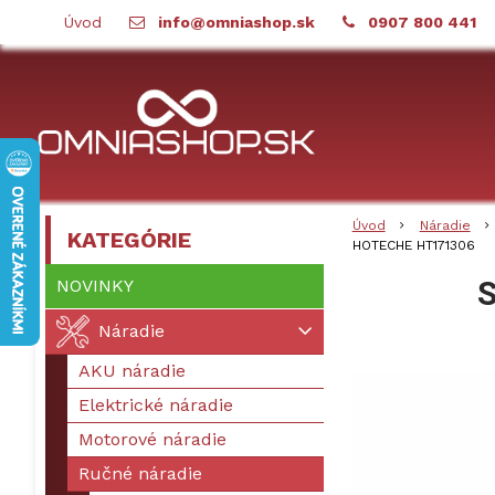
Úvod
info@omniashop.sk
0907 800 441
Úvod
Náradie
KATEGÓRIE
HOTECHE HT171306
S
NOVINKY
Náradie
AKU náradie
Elektrické náradie
Motorové náradie
Ručné náradie