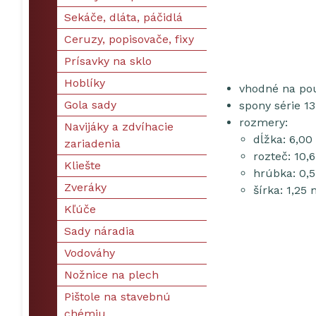
Sekáče, dláta, páčidlá
Ceruzy, popisovače, fixy
Prísavky na sklo
Hoblíky
vhodné na použ
Gola sady
spony série 1
rozmery:
Navijáky a zdvíhacie
dĺžka: 6,0
zariadenia
rozteč: 10
Kliešte
hrúbka: 0,
Zveráky
šírka: 1,2
Kľúče
Sady náradia
Vodováhy
Nožnice na plech
Pištole na stavebnú
chémiu