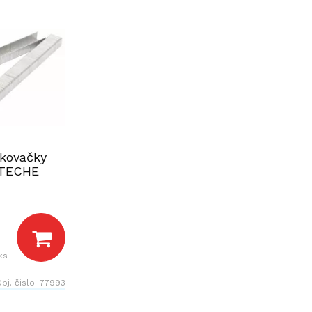
kovačky
OTECHE
ks
bj. čislo:
77993