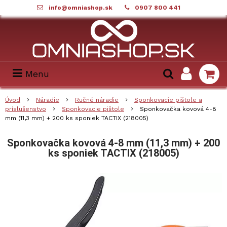
info@omniashop.sk
0907 800 441
Menu
Úvod
Náradie
Ručné náradie
Sponkovacie pištole a
príslušenstvo
Sponkovacie pištole
Sponkovačka kovová 4-8
mm (11,3 mm) + 200 ks sponiek TACTIX (218005)
Sponkovačka kovová 4-8 mm (11,3 mm) + 200
ks sponiek TACTIX (218005)