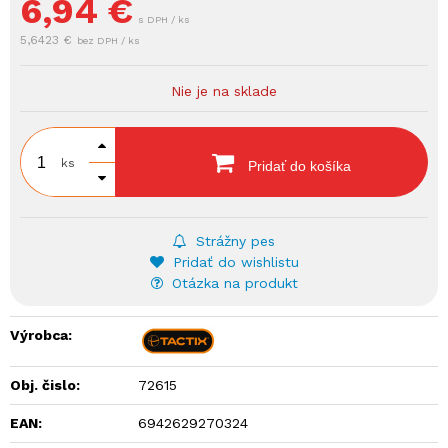
6,94
€
s DPH / ks
5,6423 €
bez DPH / ks
Nie je na sklade
ks
Pridať do košíka
Strážny pes
Pridať do wishlistu
Otázka na produkt
Výrobca:
Obj. čislo:
72615
EAN:
6942629270324