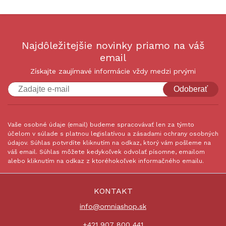
Najdôležitejšie novinky priamo na váš
email
Získajte zaujímavé informácie vždy medzi prvými
Odoberať
Vaše osobné údaje (email) budeme spracovávať len za týmto
účelom v súlade s platnou legislatívou a zásadami ochrany osobných
údajov. Súhlas potvrdíte kliknutím na odkaz, ktorý vám pošleme na
váš email. Súhlas môžete kedykoľvek odvolať písomne, emailom
alebo kliknutím na odkaz z ktoréhokoľvek informačného emailu.
KONTAKT
info@omniashop.sk
+421 907 800 441