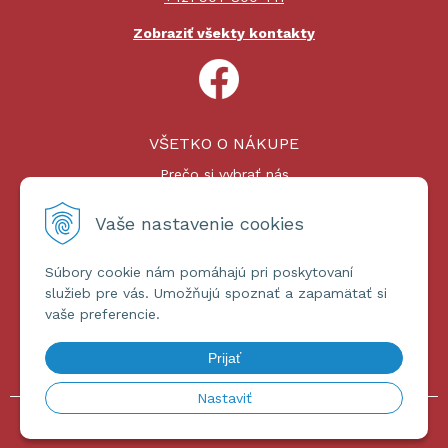
Zobraziť všekty kontakty
VŠETKO O NÁKUPE
Prečo si vybrať nás
Nákupný proces
Platby a doprava
Vaše nastavenie cookies
Reklamačný poriadok
Súbory cookie nám pomáhajú pri poskytovaní
ĎALŠIE INFORMÁCIE
služieb pre vás. Umožňujú spoznať a zapamätať si
vaše preferencie.
Certifikáty
Obchodné podmienky
Prijať
Ochrana osobných údajov
Nastaviť
© 2026 omniashop.sk •
tvorba eshopu cez UNIobchod
,
webhosting
spoločnosti
WEBYGROUP