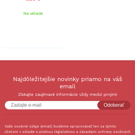
Na sklade
Najdôležitejšie novinky priamo na váš
email
Získajte zaujímavé informácie vždy medzi prvými
Odoberať
Vaše osobné údaje (email) budeme spracovávať len za týmto
účelom v súlade s platnou legislatívou a zásadami ochrany osobných