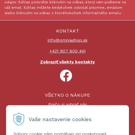
údajov. Súhlas potvrdíte kliknutím na odkaz, ktorý vám pošleme na
váš email. Súhlas môžete kedykoľvek odvolať písomne, emailom
alebo kliknutím na odkaz z ktoréhokoľvek informačného emailu.
KONTAKT
info@omniashop.sk
+421 907 800 441
Zobraziť všekty kontakty
VŠETKO O NÁKUPE
Prečo si vybrať nás
Nákupný proces
Platby a doprava
Vaše nastavenie cookies
Reklamačný poriadok
Súbory cookie nám pomáhajú pri poskytovaní