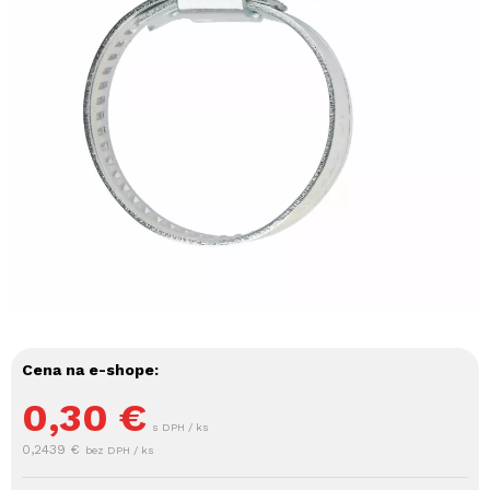
Cena na e-shope:
0,30
€
s DPH / ks
0,2439 €
bez DPH / ks