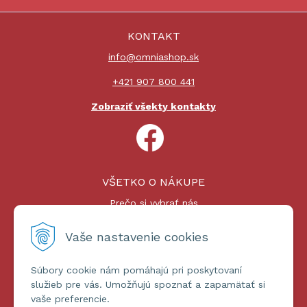
KONTAKT
info@omniashop.sk
+421 907 800 441
Zobraziť všekty kontakty
VŠETKO O NÁKUPE
Prečo si vybrať nás
Nákupný proces
Platby a doprava
Vaše nastavenie cookies
Reklamačný poriadok
Súbory cookie nám pomáhajú pri poskytovaní
ĎALŠIE INFORMÁCIE
služieb pre vás. Umožňujú spoznať a zapamätať si
vaše preferencie.
Certifikáty