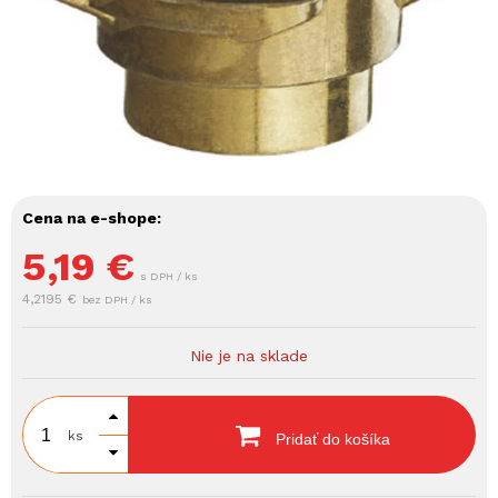
Cena na e-shope:
5,19
€
s DPH / ks
4,2195 €
bez DPH / ks
Nie je na sklade
ks
Pridať do košíka