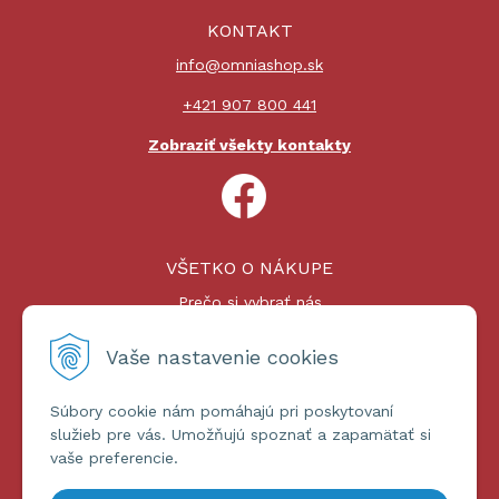
KONTAKT
info@omniashop.sk
+421 907 800 441
Zobraziť všekty kontakty
VŠETKO O NÁKUPE
Prečo si vybrať nás
Nákupný proces
Platby a doprava
Vaše nastavenie cookies
Reklamačný poriadok
Súbory cookie nám pomáhajú pri poskytovaní
ĎALŠIE INFORMÁCIE
služieb pre vás. Umožňujú spoznať a zapamätať si
vaše preferencie.
Certifikáty
Obchodné podmienky