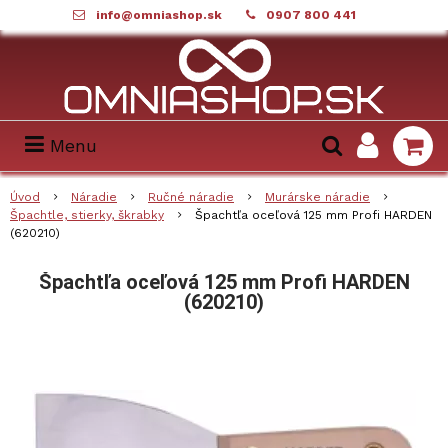
info@omniashop.sk
0907 800 441
Menu
Úvod
Náradie
Ručné náradie
Murárske náradie
Špachtle, stierky, škrabky
Špachtľa oceľová 125 mm Profi HARDEN
(620210)
Špachtľa oceľová 125 mm Profi HARDEN
(620210)