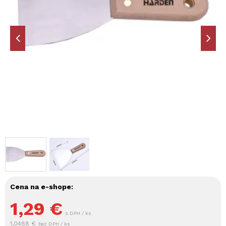
Cena na e-shope:
1,29
€
s DPH / ks
1,0488 €
bez DPH / ks