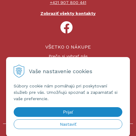
+421 907 800 441
Zobraziť všekty kontakty
VŠETKO O NÁKUPE
Prečo si vybrať nás
Nákupný proces
Platby a doprava
Vaše nastavenie cookies
Reklamačný poriadok
Súbory cookie nám pomáhajú pri poskytovaní
ĎALŠIE INFORMÁCIE
služieb pre vás. Umožňujú spoznať a zapamätať si
vaše preferencie.
Certifikáty
Obchodné podmienky
Prijať
Ochrana osobných údajov
Nastaviť
© 2026 omniashop.sk •
tvorba eshopu cez UNIobchod
,
webhosting
spoločnosti
WEBYGROUP