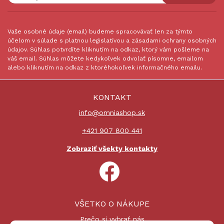
Vaše osobné údaje (email) budeme spracovávať len za týmto
účelom v súlade s platnou legislatívou a zásadami ochrany osobných
údajov. Súhlas potvrdíte kliknutím na odkaz, ktorý vám pošleme na
váš email. Súhlas môžete kedykoľvek odvolať písomne, emailom
alebo kliknutím na odkaz z ktoréhokoľvek informačného emailu.
KONTAKT
info@omniashop.sk
+421 907 800 441
Zobraziť všekty kontakty
VŠETKO O NÁKUPE
Prečo si vybrať nás