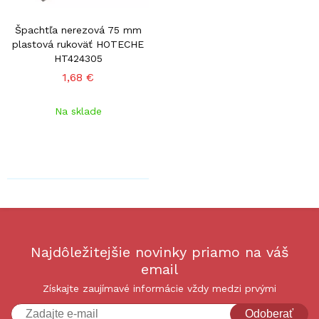
Špachtľa nerezová 75 mm
plastová rukoväť HOTECHE
HT424305
1,68 €
Na sklade
Najdôležitejšie novinky priamo na váš
email
Získajte zaujímavé informácie vždy medzi prvými
Odoberať