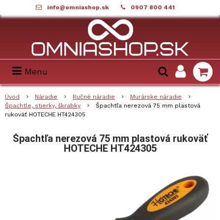
info@omniashop.sk
0907 800 441
Menu
Úvod
Náradie
Ručné náradie
Murárske náradie
Špachtle, stierky, škrabky
Špachtľa nerezová 75 mm plastová
rukoväť HOTECHE HT424305
Špachtľa nerezová 75 mm plastová rukoväť
HOTECHE HT424305