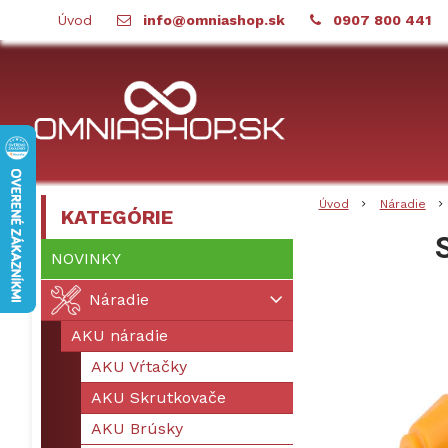
Úvod
info@omniashop.sk
0907 800 441
Úvod
Náradie
KATEGÓRIE
NOVINKY
Náradie
AKU náradie
AKU Vŕtačky
AKU Skrutkovače
AKU Brúsky