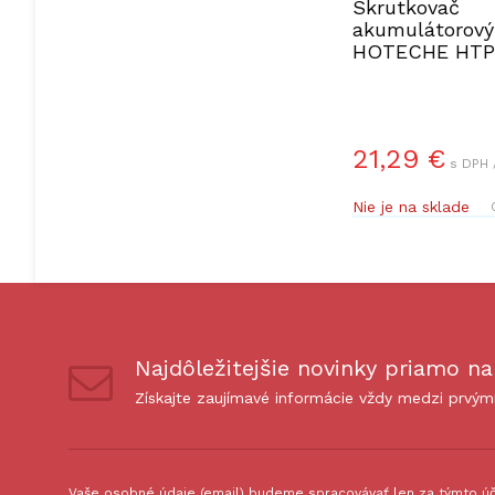
Skrutkovač
akumulátorový 
HOTECHE HTP
21,29 €
s DPH 
Nie je na sklade
Najdôležitejšie novinky priamo na
Získajte zaujímavé informácie vždy medzi prvým
Vaše osobné údaje (email) budeme spracovávať len za týmto úče