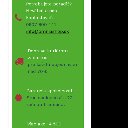
Potrebujete poradiť?
Neváhajte nás
kontaktovať.
0907 800 441
info@omniashop.sk
Doprava kuriérom
zadarmo
pre každú objednávku
nad 70 €
Garancia spokojnosti.
Sme spoločnosť s 20
ročnou tradíciou.
Viac ako 14 500