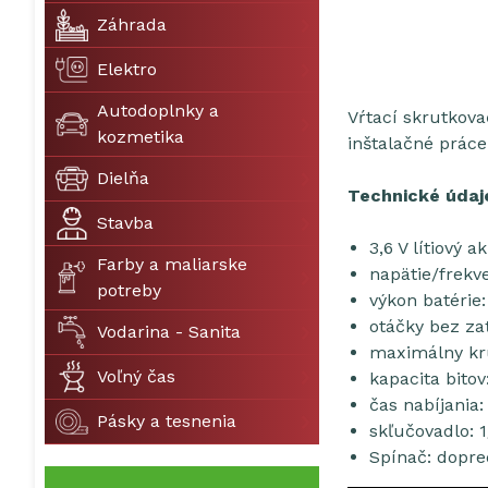
Záhrada
Elektro
Autodoplnky a
Vŕtací skrutkova
kozmetika
inštalačné práce
Dielňa
Technické údaj
Stavba
3,6 V lítiový
Farby a maliarske
napätie/frekv
potreby
výkon batérie
otáčky bez za
Vodarina - Sanita
maximálny kr
Voľný čas
kapacita bitov
čas nabíjania:
Pásky a tesnenia
skľučovadlo: 
Spínač: dopre