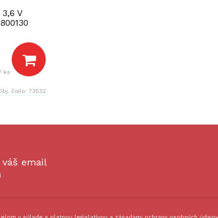
3,6 V
800130
/ ks
Obj. čislo:
73532
 váš email
i
lom v súlade s platnou legislatívou a zásadami ochrany osobných údajov.