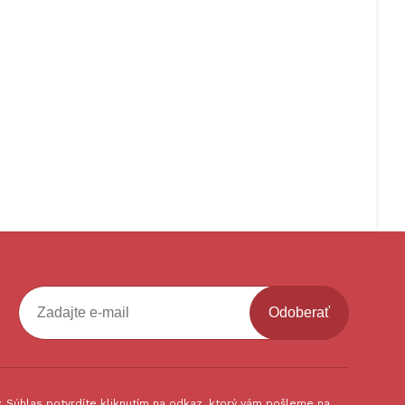
Odoberať
 Súhlas potvrdíte kliknutím na odkaz, ktorý vám pošleme na