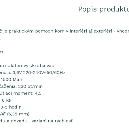
Popis produkt
č je praktickým pomocníkom v interiéri aj exteriéri - vhod
.
e:
 akumulátorový skrutkovač
encia: 3,6V 220-240V~50/60Hz
: 1500 Mah
ťaženia: 230 ot/min
útiaci moment: 4,5
: 6 ks
 3-5 hodín
1/4" (6,35 mm)
du a dozadu , variabilná rýchlosť