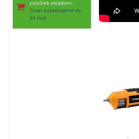
položiek skladom.
Tovar expedujeme do
24 hod.