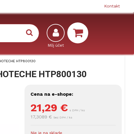
Kontakt
 HOTECHE HTP800130
V HOTECHE HTP800130
Cena na e-shope:
21,29
€
s DPH / ks
17,3089 €
bez DPH / ks
Nie je na sklade