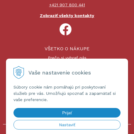
+421 907 800 441
Zobraziť všekty kontakty
VŠETKO O NÁKUPE
Prečo si vybrať nás
Nákupný proces
Platby a doprava
Vaše nastavenie cookies
Reklamačný poriadok
Súbory cookie nám pomáhajú pri poskytovaní
ĎALŠIE INFORMÁCIE
služieb pre vás. Umožňujú spoznať a zapamätať si
vaše preferencie.
Certifikáty
Obchodné podmienky
Prijať
Ochrana osobných údajov
Nastaviť
© 2026 omniashop.sk •
tvorba eshopu cez UNIobchod
,
webhosting