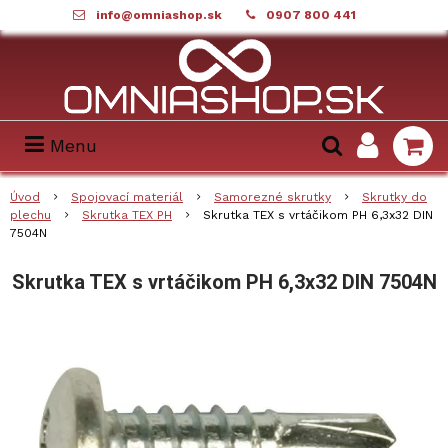
info@omniashop.sk
0907 800 441
Menu
Úvod
Spojovací materiál
Samorezné skrutky
Skrutky do
plechu
Skrutka TEX PH
Skrutka TEX s vrtáčikom PH 6,3x32 DIN
7504N
Skrutka TEX s vrtáčikom PH 6,3x32 DIN 7504N