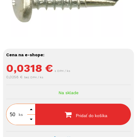
Cena na e-shope:
0,0318
€
s DPH / ks
0,0258 €
bez DPH / ks
Na sklade
ks
Pridať do košíka