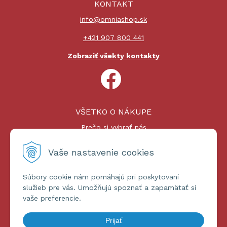
KONTAKT
info@omniashop.sk
+421 907 800 441
Zobraziť všekty kontakty
VŠETKO O NÁKUPE
Prečo si vybrať nás
Nákupný proces
Platby a doprava
Vaše nastavenie cookies
Reklamačný poriadok
Súbory cookie nám pomáhajú pri poskytovaní
ĎALŠIE INFORMÁCIE
služieb pre vás. Umožňujú spoznať a zapamätať si
vaše preferencie.
Certifikáty
Obchodné podmienky
Prijať
Ochrana osobných údajov