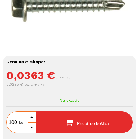
Cena na e-shope:
0,0363
€
s DPH / ks
0,0295 €
bez DPH / ks
Na sklade
ks
Pridať do košíka