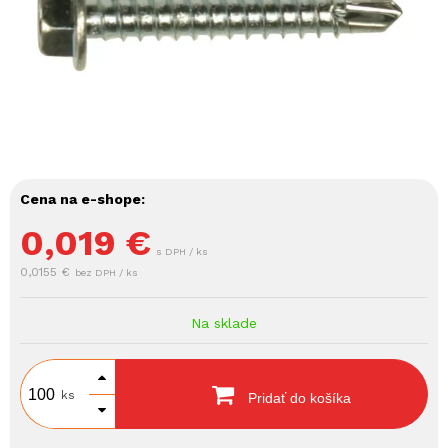
Cena na e-shope:
0,019
€
s DPH / ks
0,0155 €
bez DPH / ks
Na sklade
ks
Pridať do košíka