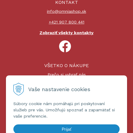
KONTAKT
info@omniashop.sk
+421 907 800 441
Zobraziť všekty kontakty
VŠETKO O NÁKUPE
Prečo si vybrať nás
Nákupný proces
Platby a doprava
Vaše nastavenie cookies
Reklamačný poriadok
Súbory cookie nám pomáhajú pri poskytovaní
ĎALŠIE INFORMÁCIE
služieb pre vás. Umožňujú spoznať a zapamätať si
vaše preferencie.
Certifikáty
Obchodné podmienky
Prijať
Ochrana osobných údajov