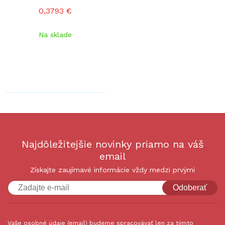
0,3793 €
Na sklade
Najdôležitejšie novinky priamo na váš
email
Získajte zaujímavé informácie vždy medzi prvými
Odoberať
Vaše osobné údaje (email) budeme spracovávať len za týmto