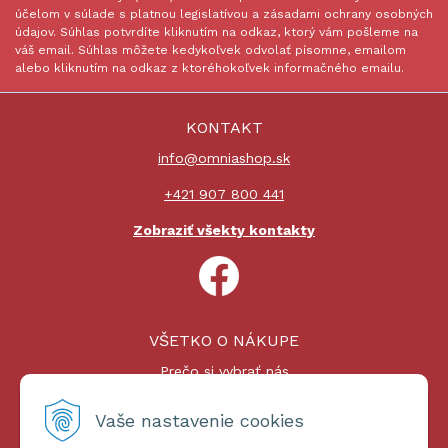
účelom v súlade s platnou legislatívou a zásadami ochrany osobných
údajov. Súhlas potvrdíte kliknutím na odkaz, ktorý vám pošleme na
váš email. Súhlas môžete kedykoľvek odvolať písomne, emailom
alebo kliknutím na odkaz z ktoréhokoľvek informačného emailu.
KONTAKT
info@omniashop.sk
+421 907 800 441
Zobraziť všekty kontakty
VŠETKO O NÁKUPE
Prečo si vybrať nás
Nákupný proces
Platby a doprava
Vaše nastavenie cookies
Reklamačný poriadok