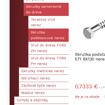
Skrutky samorezné
do dreva
Terasový vrut
nerez
Skrutka
podstavcová nerez
Vrut do dreva TORX
ZH nerez
Skrutka podst
Vrut do dreva TORX
571 8X130 nere
PH nerez
Skrutky metrické nerez
Nit trhací nerez
Závitové tyče nerez
0,7333 €
s DP
Matice nerez
Nie je na sklade
O
Úchyty a objímky