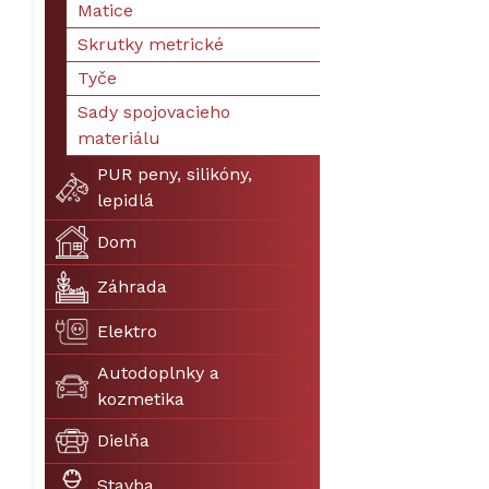
Matice
Skrutky metrické
Tyče
Sady spojovacieho
materiálu
PUR peny, silikóny,
lepidlá
Dom
Záhrada
Elektro
Autodoplnky a
kozmetika
Dielňa
Stavba