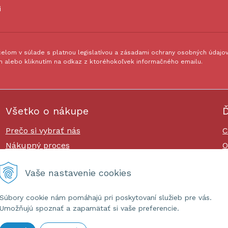
i
lom v súlade s platnou legislatívou a zásadami ochrany osobných údajov.
 alebo kliknutím na odkaz z ktoréhokoľvek informačného emailu.
Všetko o nákupe
Ď
Prečo si vybrať nás
C
Nákupný proces
O
Platby a doprava
O
Vaše nastavenie cookies
Reklamačný poriadok
Súbory cookie nám pomáhajú pri poskytovaní služieb pre vás.
Umožňujú spoznať a zapamätať si vaše preferencie.