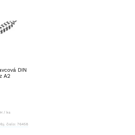
avcová DIN
z A2
H / ks
bj. čislo:
76458