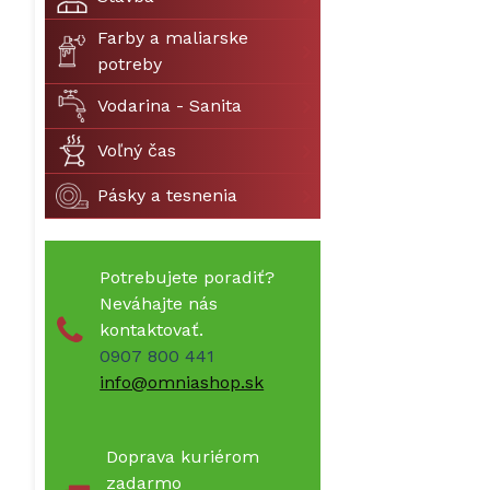
Farby a maliarske
potreby
Vodarina - Sanita
Voľný čas
Pásky a tesnenia
Potrebujete poradiť?
Neváhajte nás
kontaktovať.
0907 800 441
info@omniashop.sk
Doprava kuriérom
zadarmo