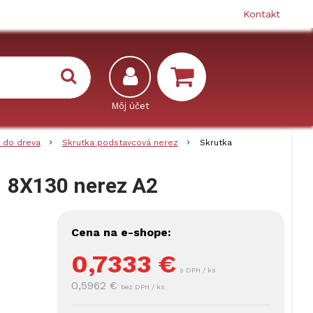
Kontakt
 do dreva
Skrutka podstavcová nerez
Skrutka
1 8X130 nerez A2
Cena na e-shope:
0,7333
€
s DPH / ks
0,5962 €
bez DPH / ks