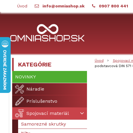
Úvod
info@omniashop.sk
0907 800 441
Úvod
Spojovací 
KATEGÓRIE
podstavcová DIN 571 
NOVINKY
Náradie
Príslušenstvo
Spojovací materiál
Samorezné skrutky