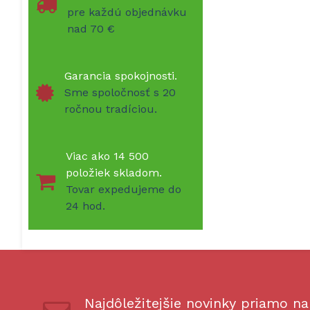
pre každú objednávku
nad 70 €
Garancia spokojnosti.
Sme spoločnosť s 20
ročnou tradíciou.
Viac ako 14 500
položiek skladom.
Tovar expedujeme do
24 hod.
Najdôležitejšie novinky priamo na