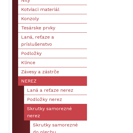
Nity
Kotviaci materiál
Konzoly
Tesárske prvky
Laná, reťaze a
príslušenstvo
Podložky
Klince
Závesy a zástrče
NEREZ
Laná a reťaze nerez
Podložky nerez
Skrutky samorezné
nerez
Skrutky samorezné
do plechu