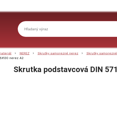
materiál
NEREZ
Skrutky samorezné nerez
Skrutky samorezné
8X130 nerez A2
Skrutka podstavcová DIN 57