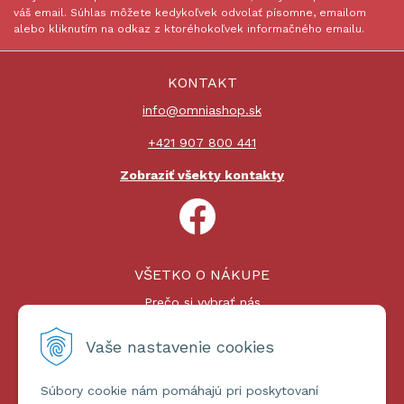
váš email. Súhlas môžete kedykoľvek odvolať písomne, emailom
alebo kliknutím na odkaz z ktoréhokoľvek informačného emailu.
KONTAKT
info@omniashop.sk
+421 907 800 441
Zobraziť všekty kontakty
VŠETKO O NÁKUPE
Prečo si vybrať nás
Nákupný proces
Platby a doprava
Vaše nastavenie cookies
Reklamačný poriadok
Súbory cookie nám pomáhajú pri poskytovaní