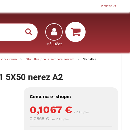
Kontakt
 do dreva
Skrutka podstavcová nerez
Skrutka
1 5X50 nerez A2
Cena na e-shope:
0,1067
€
s DPH / ks
0,0868 €
bez DPH / ks