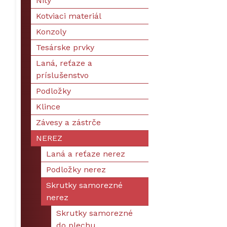
Nity
Kotviaci materiál
Konzoly
Tesárske prvky
Laná, reťaze a
príslušenstvo
Podložky
Klince
Závesy a zástrče
NEREZ
Laná a reťaze nerez
Podložky nerez
Skrutky samorezné
nerez
Skrutky samorezné
do plechu