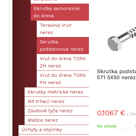
Skrutky samorezné
do dreva
Terasový vrut
nerez
Skrutka
podstavcová nerez
Vrut do dreva TORX
ZH nerez
Skrutka podst
Vrut do dreva TORX
571 5X50 nerez
PH nerez
Skrutky metrické nerez
Nit trhací nerez
Závitové tyče nerez
0,1067 €
s DPH
Matice nerez
Na sklade
Úchyty a objímky