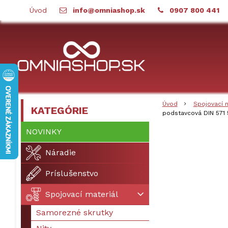
Úvod
info@omniashop.sk
0907 800 441
Úvod
Spojovací 
KATEGÓRIE
podstavcová DIN 571
NOVINKY
Náradie
Príslušenstvo
Spojovací materiál
Samorezné skrutky