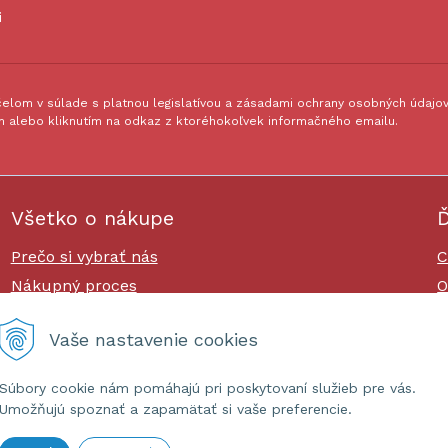
i
lom v súlade s platnou legislatívou a zásadami ochrany osobných údajov.
 alebo kliknutím na odkaz z ktoréhokoľvek informačného emailu.
Všetko o nákupe
Ď
Prečo si vybrať nás
C
Nákupný proces
O
Platby a doprava
O
Vaše nastavenie cookies
Reklamačný poriadok
Súbory cookie nám pomáhajú pri poskytovaní služieb pre vás.
Umožňujú spoznať a zapamätať si vaše preferencie.