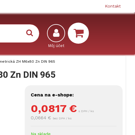
Kontakt
metrická ZH M6x80 Zn DIN 965
80 Zn DIN 965
Cena na e-shope:
0,0817
€
s DPH / ks
0,0664 €
bez DPH / ks
Na sklade