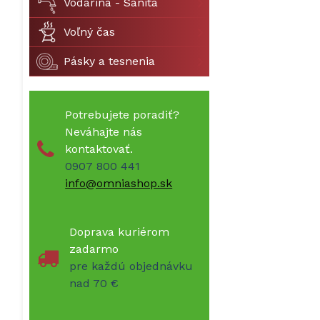
Vodarina - Sanita
Voľný čas
Pásky a tesnenia
Potrebujete poradiť?
Neváhajte nás
kontaktovať.
0907 800 441
info@omniashop.sk
Doprava kuriérom
zadarmo
pre každú objednávku
nad 70 €