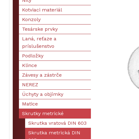
Nity
Kotviaci materiál
Konzoly
Tesárske prvky
Laná, reťaze a
príslušenstvo
Podložky
Klince
Závesy a zástrče
NEREZ
Úchyty a objímky
Matice
Skrutky metrické
Skrutka vratová DIN 603
Skrutka metrická DIN