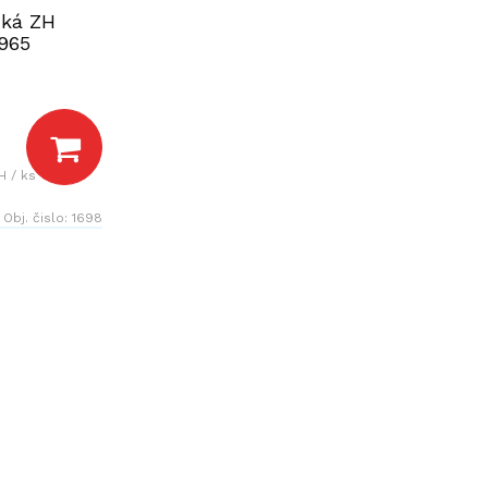
cká ZH
965
H / ks
Obj. čislo:
1698