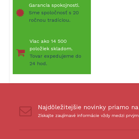
Garancia spokojnosti.
Sme spoločnosť s 20
ročnou tradíciou.
Viac ako 14 500
položiek skladom.
Tovar expedujeme do
24 hod.
Najdôležitejšie novinky priamo na
Získajte zaujímavé informácie vždy medzi prvým