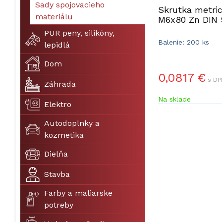
Sady spojovacieho
Skrutka metri
materiálu
M6x80 Zn DIN 
PUR peny, silikóny,
Balenie: 200 ks
lepidlá
Dom
0,0817 €
s DP
Záhrada
Na sklade
Elektro
Autodoplnky a
kozmetika
Dielňa
Stavba
Farby a maliarske
potreby