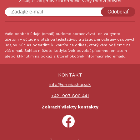
Získajte zaujímavé informácie vždy medzi prvými
Odoberať
Vaše osobné údaje (email) budeme spracovávať len za týmto
účelom v súlade s platnou legislatívou a zásadami ochrany osobných
údajov. Súhlas potvrdíte kliknutím na odkaz, ktorý vám pošleme na
váš email. Súhlas môžete kedykoľvek odvolať písomne, emailom
alebo kliknutím na odkaz z ktoréhokoľvek informačného emailu.
KONTAKT
info@omniashop.sk
+421 907 800 441
Zobraziť všekty kontakty