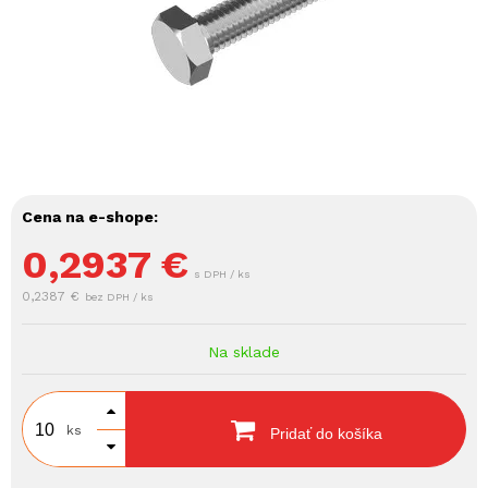
Cena na e-shope:
0,2937
€
s DPH / ks
0,2387 €
bez DPH / ks
Na sklade
ks
Pridať do košíka