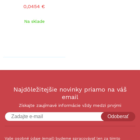
0,0454 €
Na sklade
Najdôležitejšie novinky priamo na váš
email
Získajte zaujímavé informácie vždy medzi prvými
Odoberať
Vaše osobné údaje (email) budeme spracovávať len za týmto