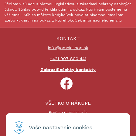
účelom v súlade s platnou legislatívou a zásadami ochrany osobných
údajov. Súhlas potvrdíte kliknutím na odkaz, ktorý vám pošleme na
váš email. Súhlas môžete kedykoľvek odvolať písomne, emailom
alebo kliknutím na odkaz z ktoréhokoľvek informačného emailu.
KONTAKT
info@omniashop.sk
+421 907 800 441
Zobraziť všekty kontakty
VŠETKO O NÁKUPE
Prečo si vybrať nás
Nákupný proces
Platby a doprava
Vaše nastavenie cookies
Reklamačný poriadok