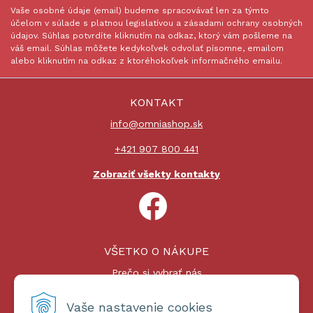
Vaše osobné údaje (email) budeme spracovávať len za týmto
účelom v súlade s platnou legislatívou a zásadami ochrany osobných
údajov. Súhlas potvrdíte kliknutím na odkaz, ktorý vám pošleme na
váš email. Súhlas môžete kedykoľvek odvolať písomne, emailom
alebo kliknutím na odkaz z ktoréhokoľvek informačného emailu.
KONTAKT
info@omniashop.sk
+421 907 800 441
Zobraziť všekty kontakty
VŠETKO O NÁKUPE
Prečo si vybrať nás
Nákupný proces
Platby a doprava
Vaše nastavenie cookies