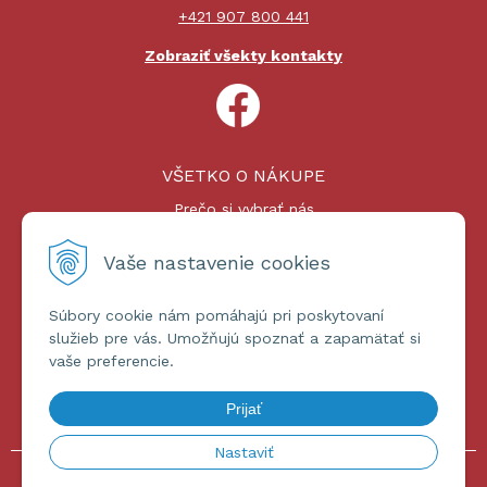
+421 907 800 441
Zobraziť všekty kontakty
VŠETKO O NÁKUPE
Prečo si vybrať nás
Nákupný proces
Platby a doprava
Vaše nastavenie cookies
Reklamačný poriadok
Súbory cookie nám pomáhajú pri poskytovaní
ĎALŠIE INFORMÁCIE
služieb pre vás. Umožňujú spoznať a zapamätať si
vaše preferencie.
Certifikáty
Obchodné podmienky
Prijať
Ochrana osobných údajov
Nastaviť
© 2026 omniashop.sk •
tvorba eshopu cez UNIobchod
,
webhosting