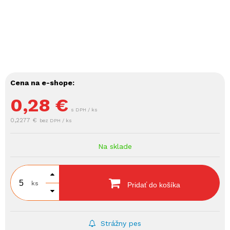
Cena na e-shope:
0,28
€
s DPH / ks
0,2277 €
bez DPH / ks
Na sklade
ks
Pridať do košíka
Strážny pes