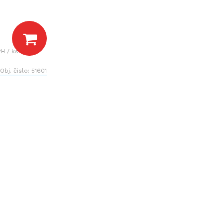
H / ks
Obj. čislo:
51601