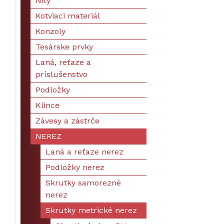
Nity
Kotviaci materiál
Konzoly
Tesárske prvky
Laná, reťaze a
príslušenstvo
Podložky
Klince
Závesy a zástrče
NEREZ
Laná a reťaze nerez
Podložky nerez
Skrutky samorezné
nerez
Skrutky metrické nerez