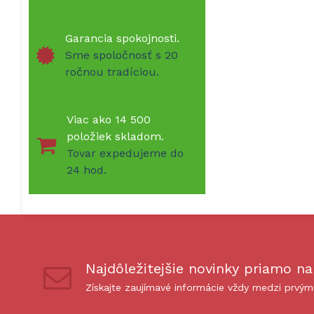
Garancia spokojnosti.
Sme spoločnosť s 20
ročnou tradíciou.
Viac ako 14 500
položiek skladom.
Tovar expedujeme do
24 hod.
Najdôležitejšie novinky priamo na
Získajte zaujímavé informácie vždy medzi prvým