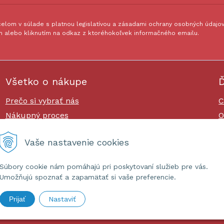
lom v súlade s platnou legislatívou a zásadami ochrany osobných údajov.
 alebo kliknutím na odkaz z ktoréhokoľvek informačného emailu.
Všetko o nákupe
Ď
Prečo si vybrať nás
C
Nákupný proces
O
Platby a doprava
O
Vaše nastavenie cookies
Reklamačný poriadok
Súbory cookie nám pomáhajú pri poskytovaní služieb pre vás.
Umožňujú spoznať a zapamätať si vaše preferencie.
Prijať
Nastaviť
ashop.sk •
tvorba eshopu cez UNIobchod
,
webhosting
spoločnost