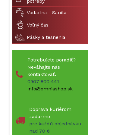
potreby
Vodarina - Sanita
Voľný čas
Pásky a tesnenia
Potrebujete poradiť?
Neváhajte nás
kontaktovať.
0907 800 441
info@omniashop.sk
Doprava kuriérom
zadarmo
pre každú objednávku
nad 70 €