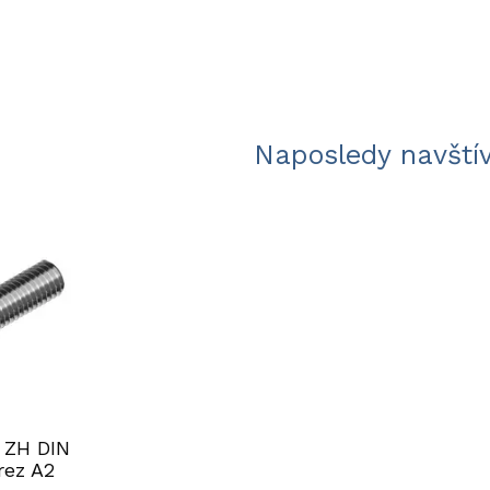
Naposledy navští
 ZH DIN
rez A2