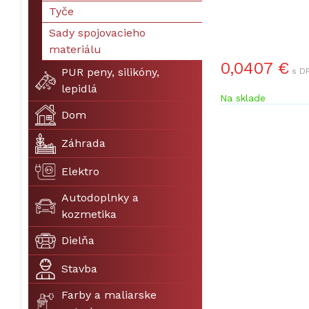
Tyče
Sady spojovacieho
materiálu
0,0407 €
PUR peny, silikóny,
s DP
lepidlá
Na sklade
Dom
Záhrada
Elektro
Autodoplnky a
kozmetika
Dielňa
Stavba
Farby a maliarske