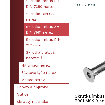
Skrutka imbus PH
7991-2-6X10
DIN 7380 nerez
Skrutka DIN 933
nerez
Skrutka imbus ZH
DIN 7991 nerez
Skrutka imbus DIN
912 nerez
Skrutka vratová
nerezová
Nit trhací nerez
Závitové tyče nerez
Matice nerez
Úchyty a objímky
Matice
Skrutka imbus
7991 M6X10 ne
Skrutky metrické