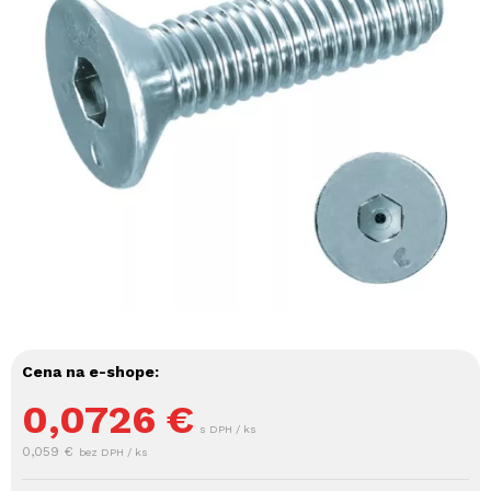
Cena na e-shope:
0,0726
€
s DPH / ks
0,059 €
bez DPH / ks