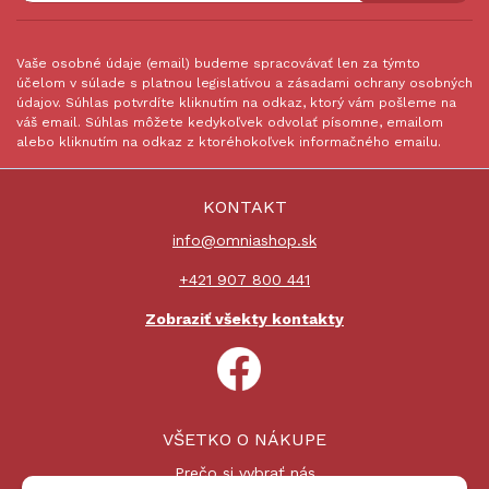
Vaše osobné údaje (email) budeme spracovávať len za týmto
účelom v súlade s platnou legislatívou a zásadami ochrany osobných
údajov. Súhlas potvrdíte kliknutím na odkaz, ktorý vám pošleme na
váš email. Súhlas môžete kedykoľvek odvolať písomne, emailom
alebo kliknutím na odkaz z ktoréhokoľvek informačného emailu.
KONTAKT
info@omniashop.sk
+421 907 800 441
Zobraziť všekty kontakty
VŠETKO O NÁKUPE
Prečo si vybrať nás