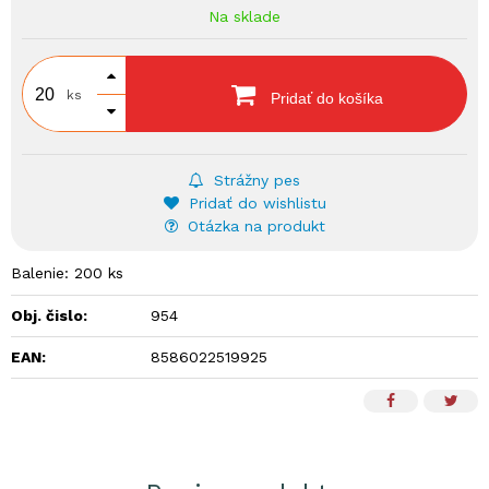
Na sklade
ks
Pridať do košíka
Strážny pes
Pridať do wishlistu
Otázka na produkt
Balenie: 200 ks
Obj. čislo:
954
EAN:
8586022519925