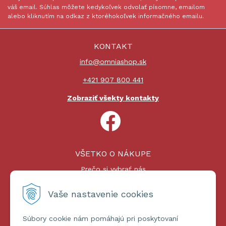
váš email. Súhlas môžete kedykoľvek odvolať písomne, emailom
alebo kliknutím na odkaz z ktoréhokoľvek informačného emailu.
KONTAKT
info@omniashop.sk
+421 907 800 441
Zobraziť všekty kontakty
VŠETKO O NÁKUPE
Prečo si vybrať nás
Nákupný proces
Platby a doprava
Vaše nastavenie cookies
Reklamačný poriadok
Súbory cookie nám pomáhajú pri poskytovaní