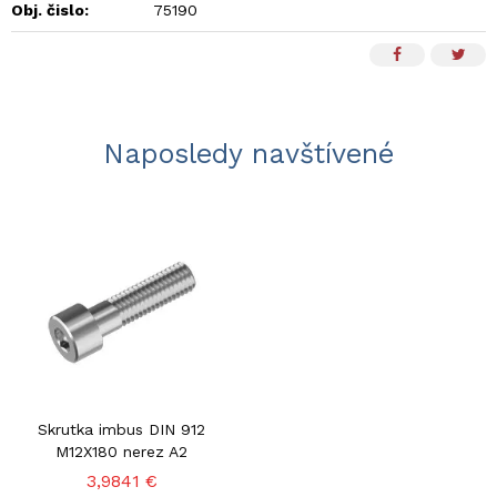
Obj. čislo:
75190
Naposledy navštívené
Skrutka imbus DIN 912
M12X180 nerez A2
3,9841 €