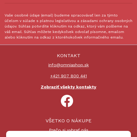
Vaše osobné údaje (email) budeme spracovávať len za týmto
účelom v súlade s platnou legislatívou a zásadami ochrany osobných
údajov. Súhlas potvrdíte kliknutím na odkaz, ktorý vám pošleme na
váš email. Súhlas môžete kedykoľvek odvolať písomne, emailom
alebo kliknutím na odkaz z ktoréhokoľvek informačného emailu.
KONTAKT
info@omniashop.sk
+421 907 800 441
Zobraziť všekty kontakty
VŠETKO O NÁKUPE
Prečo si vybrať nás
Nákupný proces