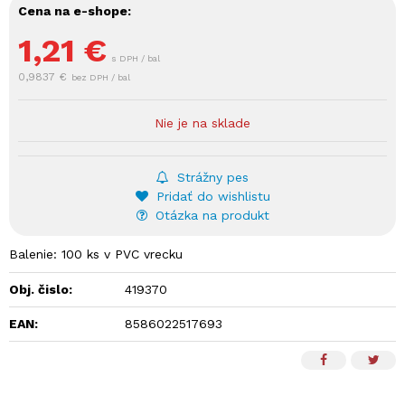
Cena na e-shope:
1,21
€
s DPH / bal
0,9837 €
bez DPH / bal
Nie je na sklade
Strážny pes
Pridať do wishlistu
Otázka na produkt
Balenie: 100 ks v PVC vrecku
Obj. čislo:
419370
EAN:
8586022517693