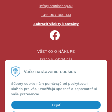
info@omniashop.sk
+421 907 800 441
Zobraziť všekty kontakty
VŠETKO O NÁKUPE
Prečo si vybrať nás
Nákupný proces
Platby a doprava
Vaše nastavenie cookies
Reklamačný poriadok
Súbory cookie nám pomáhajú pri poskytovaní
ĎALŠIE INFORMÁCIE
služieb pre vás. Umožňujú spoznať a zapamätať si
vaše preferencie.
Certifikáty
Obchodné podmienky
Prijať
Ochrana osobných údajov