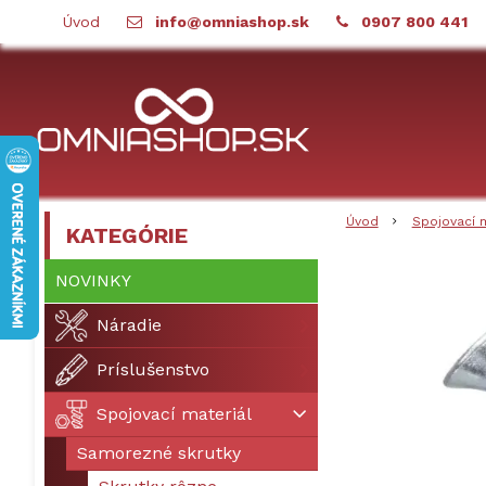
Úvod
info@omniashop.sk
0907 800 441
Úvod
Spojovací 
KATEGÓRIE
NOVINKY
Náradie
Príslušenstvo
Spojovací materiál
Samorezné skrutky