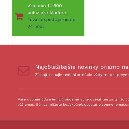
Viac ako 14 500
položiek skladom.
Tovar expedujeme do
24 hod.
Najdôležitejšie novinky priamo na
Získajte zaujímavé informácie vždy medzi prvým
Vaše osobné údaje (email) budeme spracovávať len za týmto úče
váš email. Súhlas môžete kedykoľvek odvolať písomne, emailom