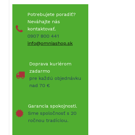
Potrebujete poradiť?
Neváhajte nás
kontaktovať.
0907 800 441
info@omniashop.sk
Doprava kuriérom
zadarmo
pre každú objednávku
nad 70 €
Garancia spokojnosti.
Sme spoločnosť s 20
ročnou tradíciou.