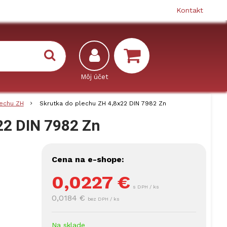
Kontakt
lechu ZH
Skrutka do plechu ZH 4,8x22 DIN 7982 Zn
22 DIN 7982 Zn
Cena na e-shope:
0,0227
€
s DPH / ks
0,0184 €
bez DPH / ks
Na sklade