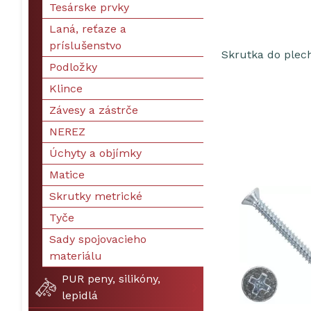
Tesárske prvky
Laná, reťaze a
príslušenstvo
Skrutka do plec
Podložky
Klince
Závesy a zástrče
NEREZ
Úchyty a objímky
Matice
Skrutky metrické
Tyče
Sady spojovacieho
materiálu
PUR peny, silikóny,
lepidlá