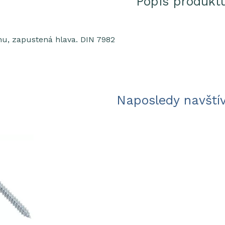
Popis produkt
hu, zapustená hlava. DIN 7982
Naposledy navští