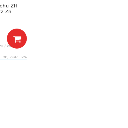
echu ZH
82 Zn
PH / ks
Obj. čislo:
824