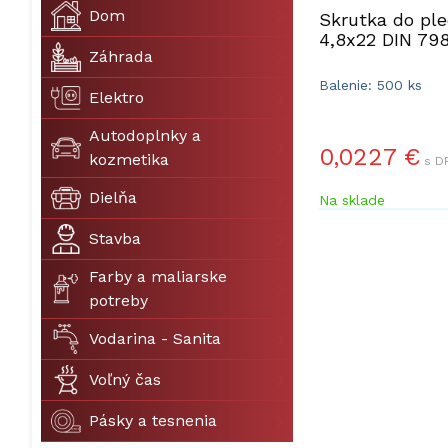
Dom
Skrutka do pl
4,8x22 DIN 79
Záhrada
Balenie: 500 ks
Elektro
Autodoplnky a
0,0227 €
kozmetika
s D
Dielňa
Na sklade
Stavba
Farby a maliarske
potreby
Vodarina - Sanita
Voľný čas
Pásky a tesnenia