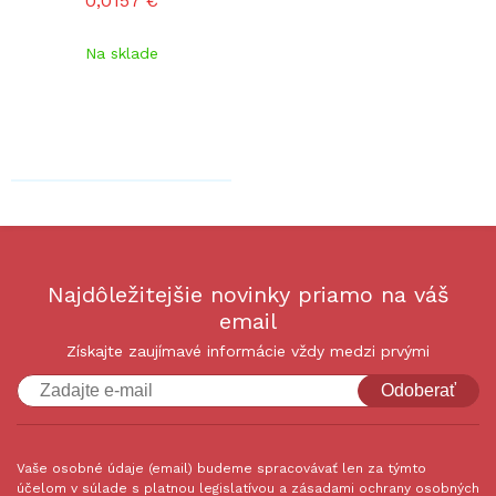
0,0157 €
Na sklade
Najdôležitejšie novinky priamo na váš
email
Získajte zaujímavé informácie vždy medzi prvými
Odoberať
Vaše osobné údaje (email) budeme spracovávať len za týmto
účelom v súlade s platnou legislatívou a zásadami ochrany osobných