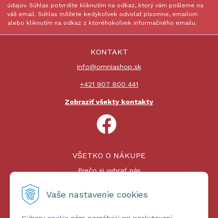
údajov. Súhlas potvrdíte kliknutím na odkaz, ktorý vám pošleme na
váš email. Súhlas môžete kedykoľvek odvolať písomne, emailom
alebo kliknutím na odkaz z ktoréhokoľvek informačného emailu.
KONTAKT
info@omniashop.sk
+421 907 800 441
Zobraziť všekty kontakty
VŠETKO O NÁKUPE
Prečo si vybrať nás
Nákupný proces
Platby a doprava
Vaše nastavenie cookies
Reklamačný poriadok