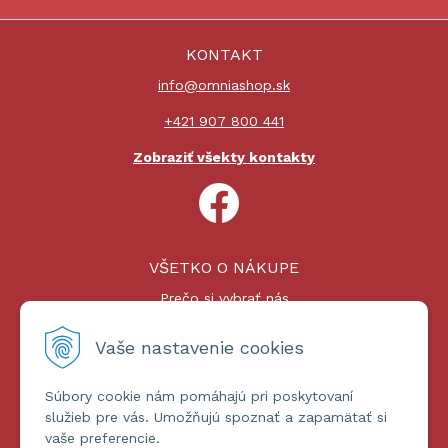
KONTAKT
info@omniashop.sk
+421 907 800 441
Zobraziť všekty kontakty
VŠETKO O NÁKUPE
Prečo si vybrať nás
Nákupný proces
Platby a doprava
Vaše nastavenie cookies
Reklamačný poriadok
Súbory cookie nám pomáhajú pri poskytovaní
ĎALŠIE INFORMÁCIE
služieb pre vás. Umožňujú spoznať a zapamätať si
vaše preferencie.
Certifikáty