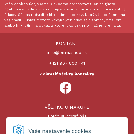
Vaše osobné údaje (email) budeme spracovávať len za týmto
účelom v súlade s platnou legislatívou a zásadami ochrany osobných
údajov. Súhlas potvrdíte kliknutím na odkaz, ktorý vám pošleme na
váš email. Súhlas môžete kedykoľvek odvolať písomne, emailom
alebo kliknutím na odkaz z ktoréhokoľvek informačného emailu.
KONTAKT
info@omniashop.sk
+421 907 800 441
Zobraziť všekty kontakty
VŠETKO O NÁKUPE
Prečo si vybrať nás
Nákupný proces
Platby a doprava
Vaše nastavenie cookies