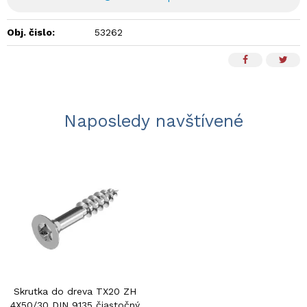
Obj. čislo:
53262
Naposledy navštívené
Skrutka do dreva TX20 ZH
4X50/30 DIN 9135 čiastočný