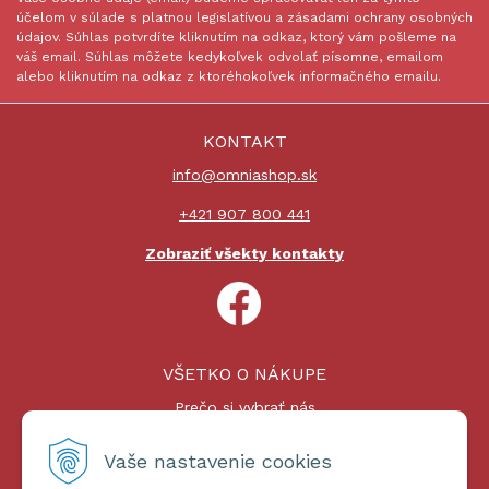
účelom v súlade s platnou legislatívou a zásadami ochrany osobných
údajov. Súhlas potvrdíte kliknutím na odkaz, ktorý vám pošleme na
váš email. Súhlas môžete kedykoľvek odvolať písomne, emailom
alebo kliknutím na odkaz z ktoréhokoľvek informačného emailu.
KONTAKT
info@omniashop.sk
+421 907 800 441
Zobraziť všekty kontakty
VŠETKO O NÁKUPE
Prečo si vybrať nás
Nákupný proces
Platby a doprava
Vaše nastavenie cookies
Reklamačný poriadok