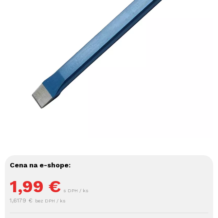
Cena na e-shope:
1,99
€
s DPH / ks
1,6179 €
bez DPH / ks