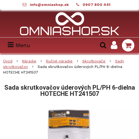
info@omniashop.sk
0907 800 441
Menu
Úvod
Náradie
Ručné náradie
Skrutkovače
Sady
skrutkovačov
Sada skrutkovačov úderových PL/PH 6-dielna
HOTECHE HT241507
Sada skrutkovačov úderových PL/PH 6-dielna
HOTECHE HT241507