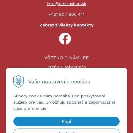
info@omniashop.sk
+421 907 800 441
Zobraziť všekty kontakty
VŠETKO O NÁKUPE
Prečo si vybrať nás
Nákupný proces
Platby a doprava
Vaše nastavenie cookies
Reklamačný poriadok
Súbory cookie nám pomáhajú pri poskytovaní
ĎALŠIE INFORMÁCIE
služieb pre vás. Umožňujú spoznať a zapamätať si
vaše preferencie.
Certifikáty
Obchodné podmienky
Prijať
Ochrana osobných údajov