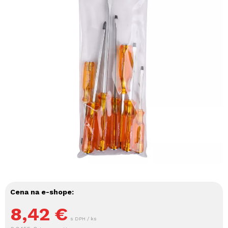
Cena na e-shope:
8,42
€
s DPH / ks