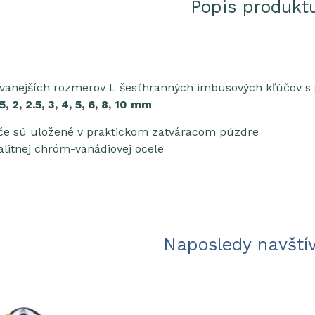
Popis produkt
vanejších rozmerov L šesťhranných imbusových kľúčov s 
, 2, 2.5, 3, 4, 5, 6, 8, 10 mm
če sú uložené v praktickom zatváracom púzdre
alitnej chróm-vanádiovej ocele
Naposledy navští