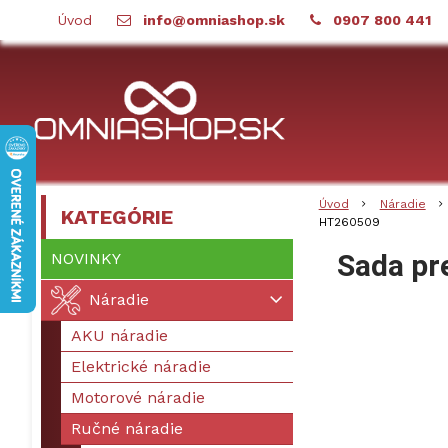
Úvod
info@omniashop.sk
0907 800 441
Úvod
Náradie
KATEGÓRIE
HT260509
Sada pr
NOVINKY
Náradie
AKU náradie
Elektrické náradie
Motorové náradie
Ručné náradie