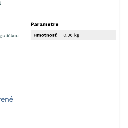
u
Parametre
Hmotnosť
0,36 kg
guličkou
vené