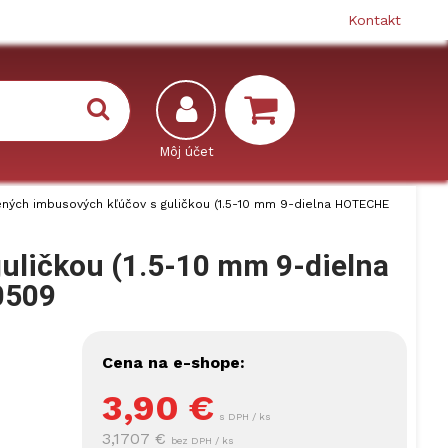
Kontakt
ných imbusových kľúčov s guličkou (1.5-10 mm 9-dielna HOTECHE
uličkou (1.5-10 mm 9-dielna
0509
Cena na e-shope:
3,90
€
s DPH / ks
3,1707 €
bez DPH / ks