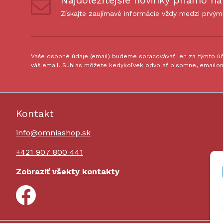
Najdôležitejšie novinky priamo na
Získajte zaujímavé informácie vždy medzi prvým
Vaše osobné údaje (email) budeme spracovávať len za týmto úče
váš email. Súhlas môžete kedykoľvek odvolať písomne, emailom
Kontakt
info@omniashop.sk
+421 907 800 441
Zobraziť všekty kontakty