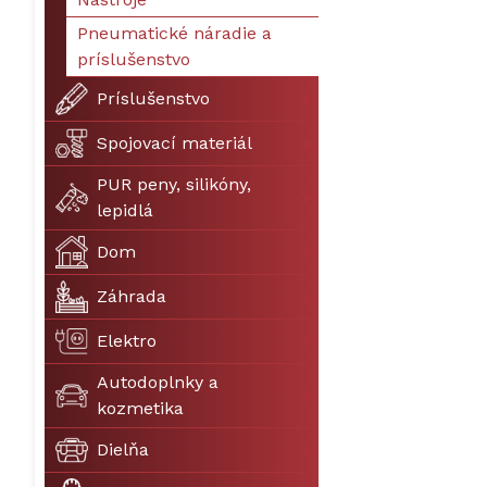
Pneumatické náradie a
príslušenstvo
Príslušenstvo
Spojovací materiál
PUR peny, silikóny,
lepidlá
Dom
Záhrada
Elektro
Autodoplnky a
kozmetika
Dielňa