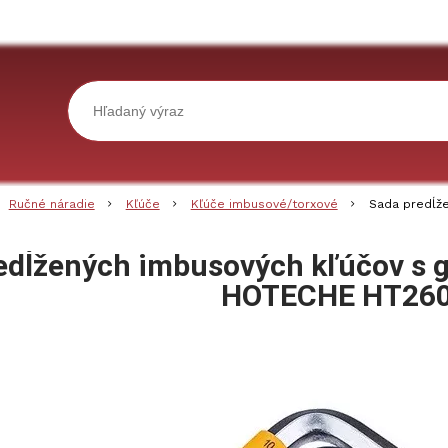
Ručné náradie
Kľúče
Kľúče imbusové/torxové
Sada predĺže
edĺžených imbusových kľúčov s g
HOTECHE HT26