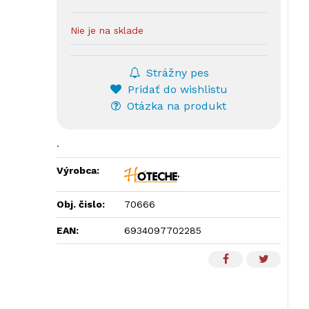
Nie je na sklade
Strážny pes
Pridať do wishlistu
Otázka na produkt
.
Výrobca:
Obj. čislo:
70666
EAN:
6934097702285