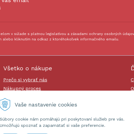
 váš email
i
lom v súlade s platnou legislatívou a zásadami ochrany osobných údajov.
 alebo kliknutím na odkaz z ktoréhokoľvek informačného emailu.
Všetko o nákupe
Ď
Prečo si vybrať nás
C
Nákupný proces
O
Platby a doprava
O
Vaše nastavenie cookies
Reklamačný poriadok
Súbory cookie nám pomáhajú pri poskytovaní služieb pre vás.
Umožňujú spoznať a zapamätať si vaše preferencie.