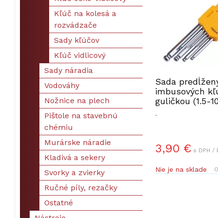
Kľúč na kolesá a
rozvádzače
Sady kľúčov
Kľúč vidlicový
Sady náradia
Sada predĺžen
Vodováhy
imbusových kľ
Nožnice na plech
guličkou (1.5-
dielna HOTEC
.
Pištole na stavebnú
HT260509
chémiu
Murárske náradie
3,90 €
s DPH / 
Kladivá a sekery
Nie je na sklade
O
Svorky a zvierky
Ručné píly, rezačky
Ostatné
Nástroje