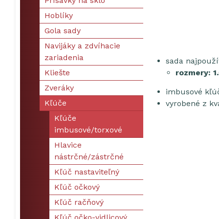
Prísavky na sklo
Hoblíky
Gola sady
Navijáky a zdvíhacie
zariadenia
sada najpouží
Kliešte
rozmery: 1.5
Zveráky
imbusové kľú
Kľúče
vyrobené z kv
Kľúče
imbusové/torxové
Hlavice
nástrčné/zástrčné
Kľúč nastaviteľný
Kľúč očkový
Kľúč račňový
Kľúč očko-vidlicový