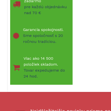
zadarmo
pre každú objednávku
nad 70 €
Garancia spokojnosti.
Sme spoločnosť s 20
ročnou tradíciou.
Viac ako 14 500
položiek skladom.
Tovar expedujeme do
24 hod.