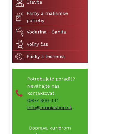
Stavba
Farby a maliarske
potreby
Vodarina - Sanita
Voľný čas
Pásky a tesnenia
Potrebujete poradiť?
Neváhajte nás
kontaktovať.
0907 800 441
info@omniashop.sk
Doprava kuriérom