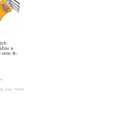
ých
účov s
10 mm 9-
HE
ks
bj. čislo:
70666