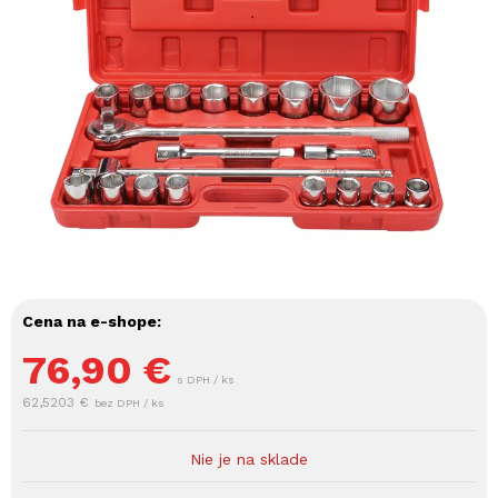
Cena na e-shope:
76,90
€
s DPH / ks
62,5203 €
bez DPH / ks
Nie je na sklade