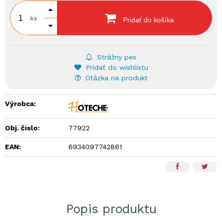
ks
Pridať do košíka
Strážny pes
Pridať do wishlistu
Otázka na produkt
Výrobca:
Obj. čislo:
77922
EAN:
6934097742861
Popis produktu