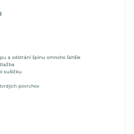
u
pu a odstráni špinu omnoho ľahšie
 dlažba
ni sušičku
 tvrdých povrchov