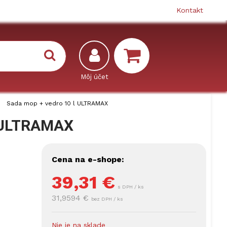
Kontakt
Sada mop + vedro 10 l ULTRAMAX
l ULTRAMAX
Cena na e-shope:
39,31
€
s DPH / ks
31,9594 €
bez DPH / ks
Nie je na sklade