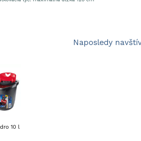
Naposledy navští
ro 10 l