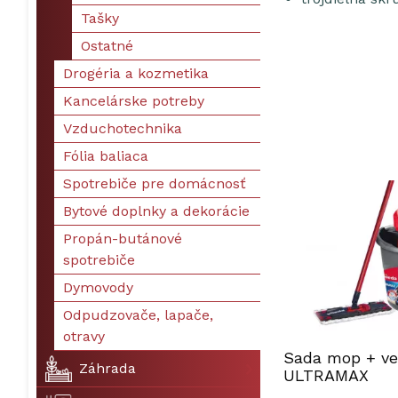
Tašky
Ostatné
Drogéria a kozmetika
Kancelárske potreby
Vzduchotechnika
Fólia baliaca
Spotrebiče pre domácnosť
Bytové doplnky a dekorácie
Propán-butánové
spotrebiče
Dymovody
Odpudzovače, lapače,
otravy
Sada mop + ved
Záhrada
ULTRAMAX