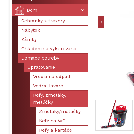
Dom
Schránky a trezory
Nábytok
Zámky
Chladenie a vykurovanie
Domáce potreby
Upratovanie
Vrecia na odpad
Vedrá, lavóre
Kefy, zmetáky,
metličky
Zmetáky/metličky
Kefy na WC
Kefy a kartáče