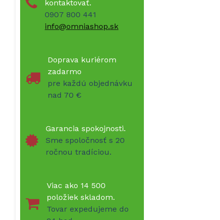
kontaktovať.
0907 800 441
info@omniashop.sk
Doprava kuriérom
zadarmo
pre každú objednávku
nad 70 €
Garancia spokojnosti.
Sme spoločnosť s 20
ročnou tradíciou.
Viac ako 14 500
položiek skladom.
Tovar expedujeme do