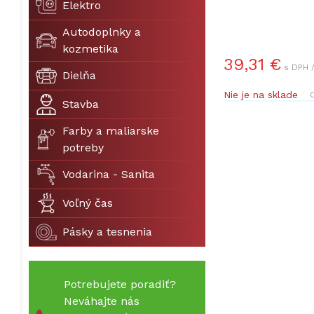
Elektro
Autodoplnky a
kozmetika
39,31 €
s DPH 
Dielňa
Nie je na sklade
O
Stavba
Farby a maliarske
potreby
Vodarina - Sanita
Voľný čas
Pásky a tesnenia
Potrebujete poradiť?
Neváhajte nás