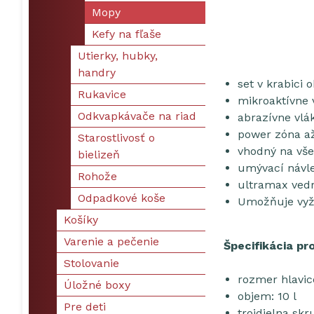
Mopy
Kefy na fľaše
Utierky, hubky,
handry
set v krabici
Rukavice
mikroaktívne 
Odkvapkávače na riad
abrazívne vlák
power zóna až
Starostlivosť o
vhodný na vše
bielizeň
umývací návle
Rohože
ultramax vedr
Odpadkové koše
Umožňuje vyžm
Košíky
Varenie a pečenie
Špecifikácia pr
Stolovanie
rozmer hlavic
Úložné boxy
objem: 10 l
Pre deti
trojdielna sk