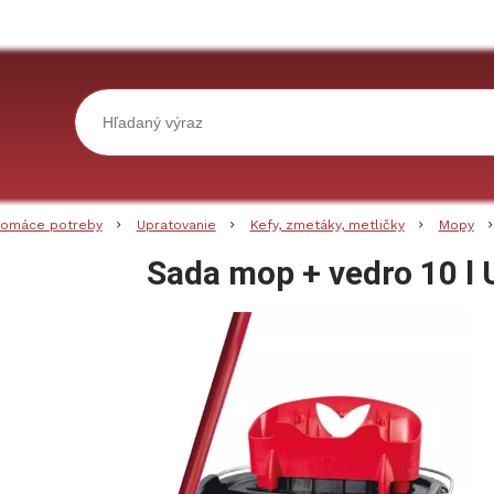
omáce potreby
Upratovanie
Kefy, zmetáky, metličky
Mopy
Sada mop + vedro 10 