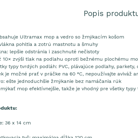
Popis produkt
 obsahuje Ultramax mop a vedro so žmýkacím košom
vlákna pohltia a zotrú mastnotu a šmuhy
na: lepšie odstránia i zaschnuté nečistoty
 10× zvýši tlak na podlahu oproti bežnému plochému mo
tky typy tvrdých podláh: PVC, plávajúce podlahy, parkety,
k je možné prať v práčke na 60 °C, nepoužívajte aviváž a
o: ešte jednoduchšie žmýkanie bez namáčania rúk
ýkať mop efektívnejšie, takže je vhodný pre všetky typy
oduktu:
e: 36 x 14 cm
rutkovacia tyč: maximálna dĺžka 120 cm