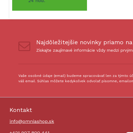
24 hod.
Najdôležitejšie novinky priamo na
Získajte zaujímavé informácie vždy medzi prvým
Vaše osobné údaje (email) budeme spracovávať len za týmto úče
váš email. Súhlas môžete kedykoľvek odvolať písomne, emailom
Kontakt
info@omniashop.sk
+421 907 800 441