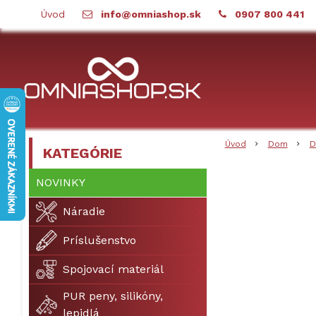
Úvod
info@omniashop.sk
0907 800 441
Úvod
Dom
D
KATEGÓRIE
NOVINKY
Náradie
Príslušenstvo
Spojovací materiál
PUR peny, silikóny,
lepidlá