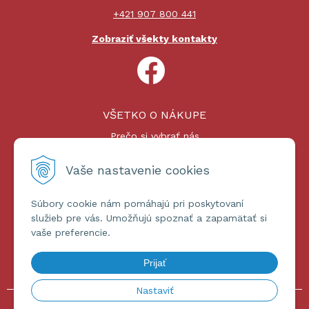
+421 907 800 441
Zobraziť všekty kontakty
VŠETKO O NÁKUPE
Prečo si vybrať nás
Nákupný proces
Platby a doprava
Vaše nastavenie cookies
Reklamačný poriadok
Súbory cookie nám pomáhajú pri poskytovaní
ĎALŠIE INFORMÁCIE
služieb pre vás. Umožňujú spoznať a zapamätať si
vaše preferencie.
Certifikáty
Obchodné podmienky
Prijať
Ochrana osobných údajov
Nastaviť
© 2026 omniashop.sk •
tvorba eshopu cez UNIobchod
,
webhosting