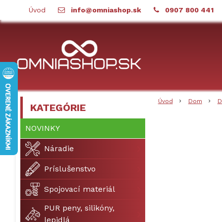
Úvod
info@omniashop.sk
0907 800 441
Úvod
Dom
D
KATEGÓRIE
NOVINKY
Náradie
Príslušenstvo
Spojovací materiál
PUR peny, silikóny,
lepidlá