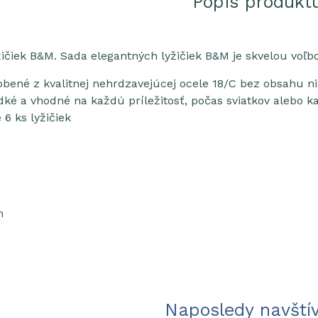
Popis produkt
žičiek B&M. Sada elegantných lyžičiek B&M je skvelou voľ
robené z kvalitnej nehrdzavejúcej ocele 18/C bez obsahu n
adké a vhodné na každú príležitosť, počas sviatkov alebo
6 ks lyžičiek
m
Naposledy navští