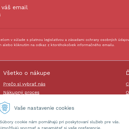
 váš email
i
lom v súlade s platnou legislatívou a zásadami ochrany osobných údajov.
 alebo kliknutím na odkaz z ktoréhokoľvek informačného emailu.
Všetko o nákupe
Ď
Prečo si vybrať nás
C
Nákupný proces
O
Platby a doprava
O
Vaše nastavenie cookies
Reklamačný poriadok
Súbory cookie nám pomáhajú pri poskytovaní služieb pre vás.
Umožňujú spoznať a zapamätať si vaše preferencie.