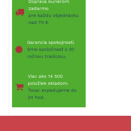
Doprava kuriérom
zadarmo
pre každú objednávku
nad 70 €
Garancia spokojnosti.
Sme spoločnosť s 20
ročnou tradíciou.
Viac ako 14 500
položiek skladom.
Tovar expedujeme do
24 hod.