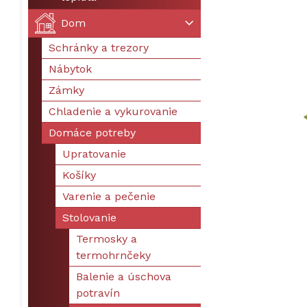
Dom
Schránky a trezory
Nábytok
Zámky
Chladenie a vykurovanie
Domáce potreby
Upratovanie
Košíky
Varenie a pečenie
Stolovanie
Termosky a
termohrnčeky
Balenie a úschova
potravín