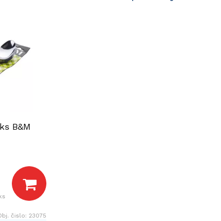
6ks B&M
ks
Obj. čislo:
23075