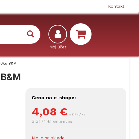
Kontakt
k 6ks B&M
s B&M
Cena na e-shope:
4,08
€
s DPH / ks
3,3171 €
bez DPH / ks
Nie je na sklade