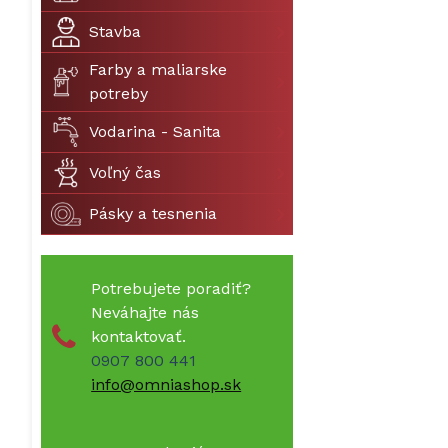
Stavba
Farby a maliarske
potreby
Vodarina - Sanita
Voľný čas
Pásky a tesnenia
Potrebujete poradiť?
Neváhajte nás
kontaktovať.
0907 800 441
info@omniashop.sk