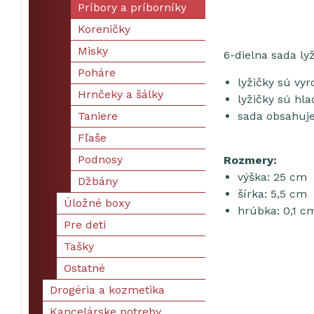
Príbory a príborníky
Koreničky
Misky
6-dielna sada ly
Poháre
lyžičky sú vy
Hrnčeky a šálky
lyžičky sú hl
Taniere
sada obsahuje 
Fľaše
Podnosy
Rozmery:
výška: 25 cm
Džbány
šírka: 5,5 cm
Úložné boxy
hrúbka: 0,1 c
Pre deti
Tašky
Ostatné
Drogéria a kozmetika
Kancelárske potreby