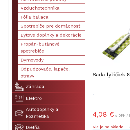
Vzduchotechnika
Fólia baliaca
Spotrebiče pre domácnosť
Bytové doplnky a dekorácie
Propán-butánové
spotrebiče
Dymovody
Odpudzovače, lapače,
Sada lyžičiek 
otravy
Záhrada
.
Elektro
Autodoplnky a
4,08 €
kozmetika
s DPH / 
Dielňa
Nie je na sklade