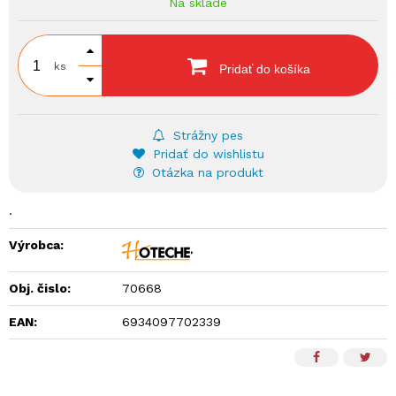
Na sklade
ks
Pridať do košíka
Strážny pes
Pridať do wishlistu
Otázka na produkt
.
Výrobca:
Obj. čislo:
70668
EAN:
6934097702339