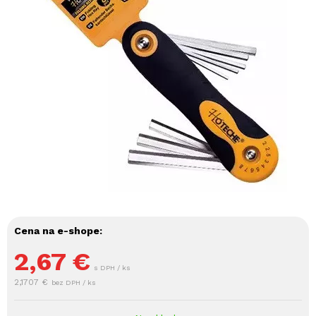
Cena na e-shope:
2,67
€
s DPH / ks
2,1707 €
bez DPH / ks