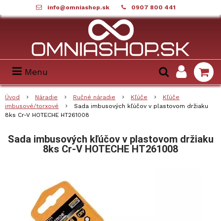
info@omniashop.sk
0907 800 441
Menu
Úvod
Náradie
Ručné náradie
Kľúče
Kľúče
imbusové/torxové
Sada imbusových kľúčov v plastovom držiaku
8ks Cr-V HOTECHE HT261008
Sada imbusových kľúčov v plastovom držiaku
8ks Cr-V HOTECHE HT261008