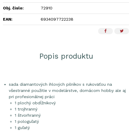
Obj. čislo:
72910
EAN:
6934097722238
Popis produktu
sada diamantových ihlových pilníkov s rukoväťou na
všestranné použitie v modelárstve, domácom hobby ale aj
pri profesionálnej práci
1 plochý obdĺžnikový
1 trojhranný
1 štvorhranný
1 pologuľatý
1 guľatý