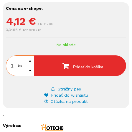
Cena na e-shope:
4,12
€
s DPH / ks
3,3496 €
bez DPH / ks
Na sklade
ks
Pridať do košíka
Strážny pes
Pridať do wishlistu
Otázka na produkt
.
Výrobca: