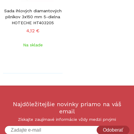
Sada ihlových diamantových
pilníkov 3x150 mm 5-dielna
HOTECHE HT403205
4,12 €
Na sklade
Najdôležitejšie novinky priamo na váš
email
Získajte zaujímavé informácie vždy medzi prvými
Odoberať