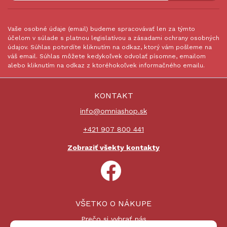
Vaše osobné údaje (email) budeme spracovávať len za týmto
účelom v súlade s platnou legislatívou a zásadami ochrany osobných
údajov. Súhlas potvrdíte kliknutím na odkaz, ktorý vám pošleme na
váš email. Súhlas môžete kedykoľvek odvolať písomne, emailom
alebo kliknutím na odkaz z ktoréhokoľvek informačného emailu.
KONTAKT
info@omniashop.sk
+421 907 800 441
Zobraziť všekty kontakty
VŠETKO O NÁKUPE
Prečo si vybrať nás