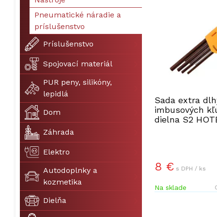
Pneumatické náradie a
príslušenstvo
Príslušenstvo
Spojovací materiál
PUR peny, silikóny,
lepidlá
Sada extra dl
imbusových kľ
Dom
dielna S2 HO
HT260520
Záhrada
Elektro
8 €
s DPH / ks
Autodoplnky a
kozmetika
Na sklade
Dielňa