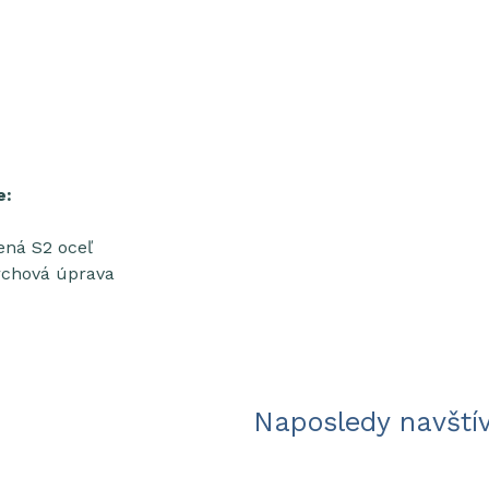
e:
ená S2 oceľ
rchová úprava
Naposledy navští