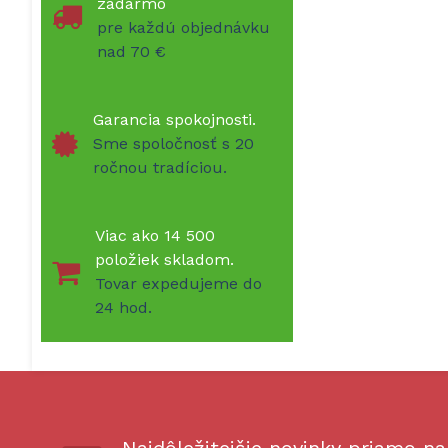
zadarmo
pre každú objednávku
nad 70 €
Garancia spokojnosti.
Sme spoločnosť s 20
ročnou tradíciou.
Viac ako 14 500
položiek skladom.
Tovar expedujeme do
24 hod.