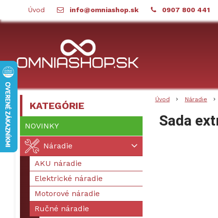
Úvod
info@omniashop.sk
0907 800 441
Úvod
Náradie
KATEGÓRIE
Sada ext
NOVINKY
Náradie
AKU náradie
Elektrické náradie
Motorové náradie
Ručné náradie