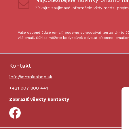
Najdôležitejšie novinky priamo na
Získajte zaujímavé informácie vždy medzi prvým
Vaše osobné údaje (email) budeme spracovávať len za týmto úče
váš email. Súhlas môžete kedykoľvek odvolať písomne, emailom
Kontakt
info@omniashop.sk
+421 907 800 441
Zobraziť všekty kontakty