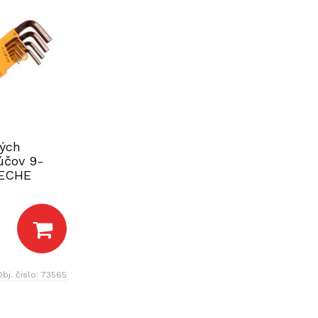
hých
účov 9-
TECHE
Obj. čislo:
73565