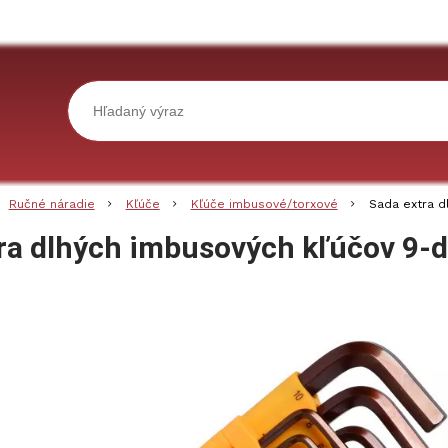
Ručné náradie
Kľúče
Kľúče imbusové/torxové
Sada extra d
ra dlhých imbusových kľúčov 9