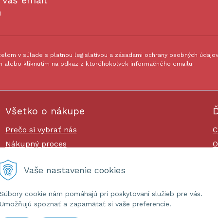
 váš email
i
lom v súlade s platnou legislatívou a zásadami ochrany osobných údajov.
 alebo kliknutím na odkaz z ktoréhokoľvek informačného emailu.
Všetko o nákupe
Ď
Prečo si vybrať nás
C
Nákupný proces
O
Platby a doprava
O
Vaše nastavenie cookies
Reklamačný poriadok
Súbory cookie nám pomáhajú pri poskytovaní služieb pre vás.
Umožňujú spoznať a zapamätať si vaše preferencie.