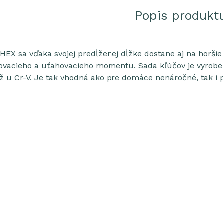
Popis produkt
EX sa vďaka svojej predĺženej dĺžke dostane aj na horšie 
oľovacieho a uťahovacieho momentu. Sada kľúčov je vyrobe
ž u Cr-V. Je tak vhodná ako pre domáce nenáročné, tak i 