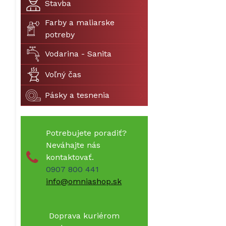
Stavba
Farby a maliarske
potreby
Vodarina - Sanita
Voľný čas
Pásky a tesnenia
Potrebujete poradiť?
Neváhajte nás
kontaktovať.
0907 800 441
info@omniashop.sk
Doprava kuriérom