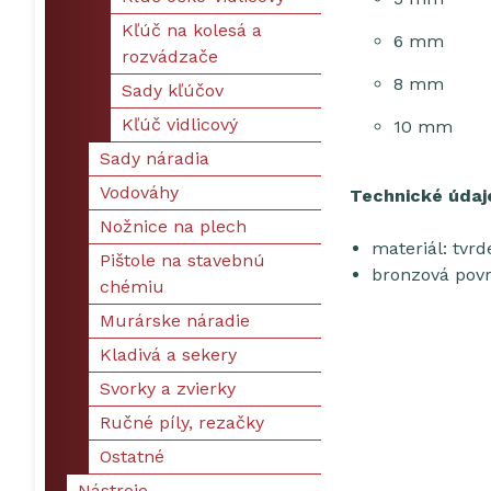
Kľúč na kolesá a
6 mm
rozvádzače
8 mm
Sady kľúčov
Kľúč vidlicový
10 mm
Sady náradia
Vodováhy
Technické údaj
Nožnice na plech
materiál: tvrd
Pištole na stavebnú
bronzová pov
chémiu
Murárske náradie
Kladivá a sekery
Svorky a zvierky
Ručné píly, rezačky
Ostatné
Nástroje