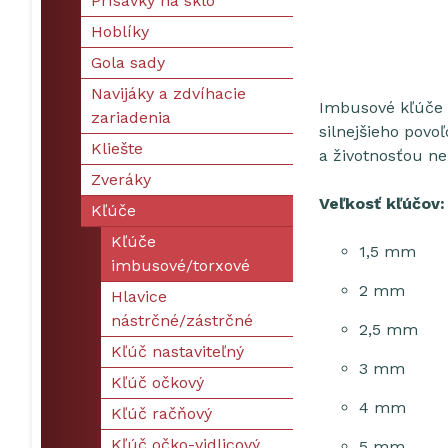
Prísavky na sklo
Hoblíky
Gola sady
Navijáky a zdvíhacie
Imbusové kľúče H
zariadenia
silnejšieho pov
Kliešte
a životnosťou ne
Zveráky
Veľkosť kľúčov:
Kľúče
Kľúče
1,5 mm
imbusové/torxové
2 mm
Hlavice
nástrčné/zástrčné
2,5 mm
Kľúč nastaviteľný
3 mm
Kľúč očkový
4 mm
Kľúč račňový
Kľúč očko-vidlicový
5 mm