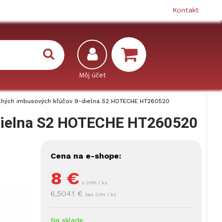
Kontakt
lhých imbusových kľúčov 9-dielna S2 HOTECHE HT260520
-dielna S2 HOTECHE HT260520
Cena na e-shope:
8
€
s DPH / ks
6,5041 €
bez DPH / ks
Na sklade