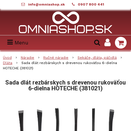
info@omniashop.sk
0907 800 441
Menu
Úvod
Náradie
Ručné náradie
Sekáče, dláta, páčidlá
Dláta
Sada dlát rezbárskych s drevenou rukoväťou 6-dielna
HOTECHE (381021)
Sada dlát rezbárskych s drevenou rukoväťou
6-dielna HOTECHE (381021)